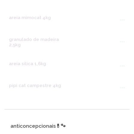
areia mimocat 4kg
---
granulado de madeira
---
2,5kg
areia silica 1,6kg
---
pipi cat campestre 4kg
---
anticoncepcionais💊🐾