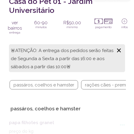
Casa do Pet 01 - Jardim
Universitário
ver
60-90
R$50,00
bairros
minutos
mínimo
pagamento
infos
entrega
×
🚨ATENÇÃO: A entrega dos pedidos serão feitas
de Segunda a Sexta a partir das 16:00 e aos
sábados a partir das 10:00🚨
passáros, coelhos e hamster
rações cães - premium
passáros, coelhos e hamster
papa filhotes granel
---
preço do kg