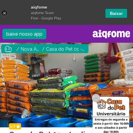
aiqfome
aiqfome Team
Baixar
Free - Google Play
baixe nosso app
/ Nova Andradina
/ Casa do Pet 01 - Jardim Universitário
5.0