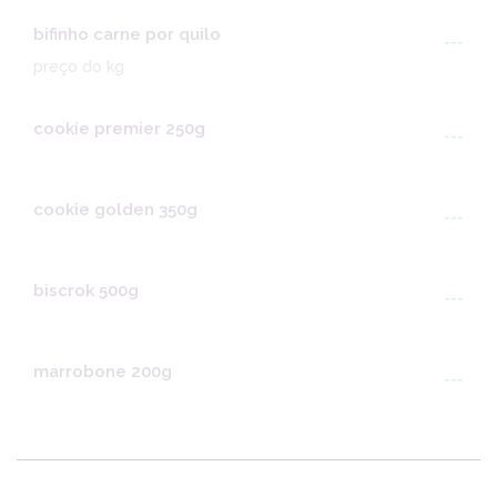
bifinho carne por quilo
---
preço do kg
cookie premier 250g
---
cookie golden 350g
---
biscrok 500g
---
marrobone 200g
---