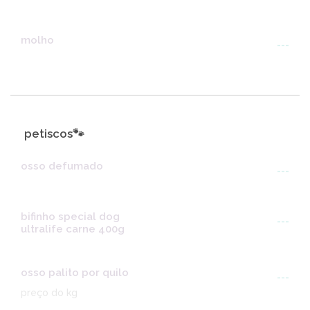
molho
---
petiscos🐾
osso defumado
---
bifinho special dog
---
ultralife carne 400g
osso palito por quilo
---
preço do kg