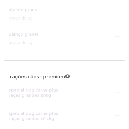
alpiste granel
---
preço do kg
painço granel
---
preço do kg
rações cães - premium🐶
special dog carne plus
---
raças grandes 20kg
special dog carne plus
---
raças grandes 10,1kg