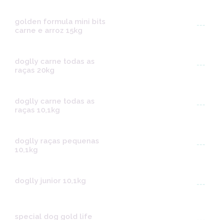
golden formula mini bits
---
carne e arroz 15kg
doglly carne todas as
---
raças 20kg
doglly carne todas as
---
raças 10,1kg
doglly raças pequenas
---
10,1kg
doglly junior 10,1kg
---
special dog gold life