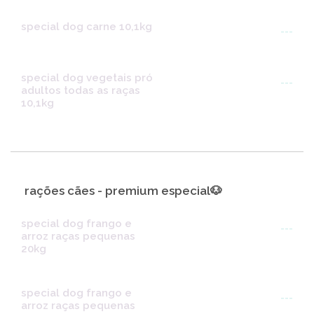
special dog carne 10,1kg
---
special dog vegetais pró
---
adultos todas as raças
10,1kg
rações cães - premium especial🐶
special dog frango e
---
arroz raças pequenas
20kg
special dog frango e
---
arroz raças pequenas