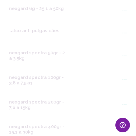
nexgard 6g - 25,1 a 50kg
---
talco anti pulgas cães
---
nexgard spectra 50gr - 2
---
a 3,5kg
nexgard spectra 100gr -
---
3,6 a 7,5kg
nexgard spectra 200gr -
---
7,6 a 15kg
nexgard spectra 400gr -
---
15,1 a 30kg