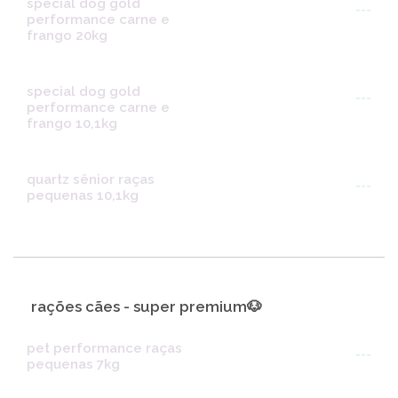
special dog gold
---
performance carne e
frango 20kg
special dog gold
---
performance carne e
frango 10,1kg
quartz sênior raças
---
pequenas 10,1kg
rações cães - super premium🐶
pet performance raças
---
pequenas 7kg