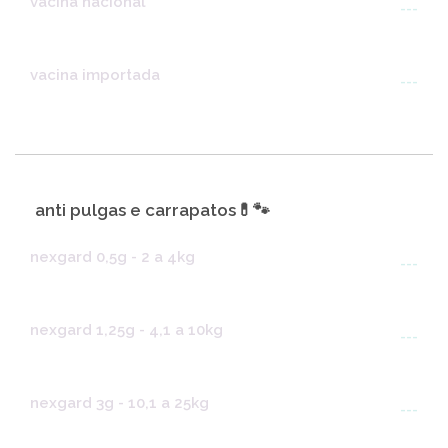
vacina nacional
---
vacina importada
---
anti pulgas e carrapatos💊🐾
nexgard 0,5g - 2 a 4kg
---
nexgard 1,25g - 4,1 a 10kg
---
nexgard 3g - 10,1 a 25kg
---