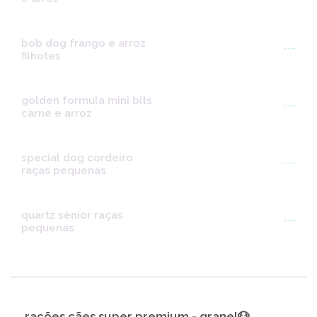
bob dog frango e arroz
---
filhotes
golden formula mini bits
---
carne e arroz
special dog cordeiro
---
raças pequenas
quartz sênior raças
---
pequenas
rações cães super premium - granel🐶