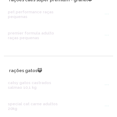
pet performance raças
---
pequenas
premier formula adulto
---
raças pequenas
rações gatos😺
catsy gatos castrados
---
salmao 10,1 kg
special cat carne adultos
---
20kg