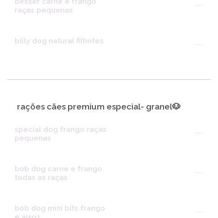
besser carne e frango
---
raças pequenas
billy dog natural filhotes
---
rações cães premium especial- granel🐶
special dog frango raças
---
pequenas
bob dog carne e frango
---
todas as raças
bob dog mini bits frango
---
e arroz