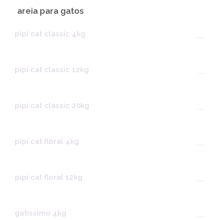
areia para gatos
pipi cat classic 4kg
---
pipi cat classic 12kg
---
pipi cat classic 20kg
---
pipi cat floral 4kg
---
pipi cat floral 12kg
---
gatíssimo 4kg
---