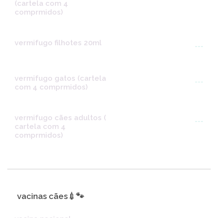
(cartela com 4
comprmidos)
vermifugo filhotes 20ml
---
vermifugo gatos (cartela
---
com 4 comprmidos)
vermifugo cães adultos (
---
cartela com 4
comprmidos)
vacinas cães💉🐾