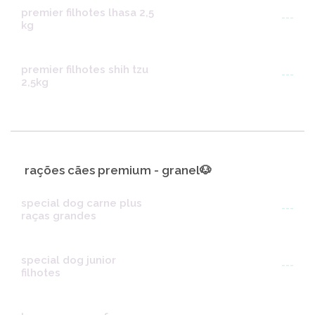
premier filhotes lhasa 2,5
---
kg
premier filhotes shih tzu
---
2,5kg
rações cães premium - granel🐶
special dog carne plus
---
raças grandes
special dog junior
---
filhotes