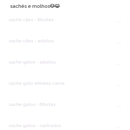
sachês e molhos🐶😺
sache cães - filhotes
---
sache cães - adultos
---
sache gatos - adultos
---
sache gato whiskas carne
---
sache gatos - filhotes
---
sache gatos - castrados
---