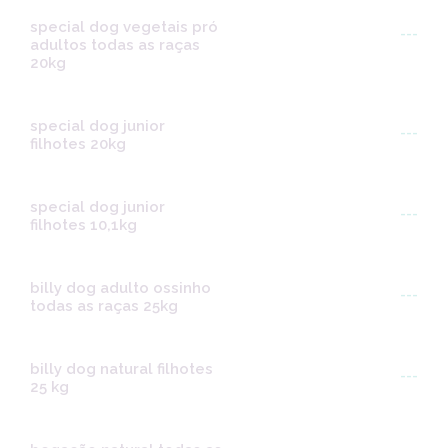
special dog vegetais pró
---
adultos todas as raças
20kg
special dog junior
---
filhotes 20kg
special dog junior
---
filhotes 10,1kg
billy dog adulto ossinho
---
todas as raças 25kg
billy dog natural filhotes
---
25 kg