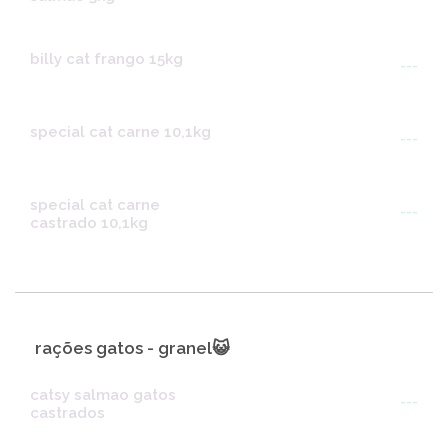
billy cat frango 15kg
---
special cat carne 10,1kg
---
special cat carne
---
castrado 10,1kg
rações gatos - granel😺
catsy salmao gatos
---
castrados