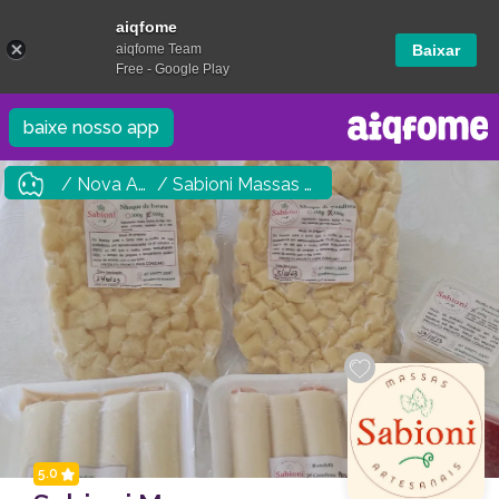
aiqfome
aiqfome Team
Baixar
Free - Google Play
baixe nosso app
/ Nova Andradina
/ Sabioni Massas Artesanais
5.0