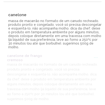
canelone
massa de macarrão no formato de um canudo recheado.
produto pronto e congelado. você só precisa descongelar
e esquentá-lo. não acompanha molho. dica da chef: deixe
o produto em temperatura ambiente por alguns minutos,
depois coloque diretamente em uma travessa com molho
(já líquido) de sua preferência. leve ao forno a 250ºc por
30 minutos (ou até que borbulhe). sugerimos 500g de
molho.
canelone de frango
---
cremoso
massa de macarrão no formato de um canudo recheado.
produto pronto e congelado. você só precisa
descongelar e esquentá-lo. não acompanha molho. dica
da chef: deixe o produto em temperatura ambiente por
alguns minutos, depois coloque diretamente em uma
travessa com molho (já líquido) de sua preferência. leve
ao forno a 250ºc por 30 minutos (ou até que borbulhe).
sugerimos 500g de molho.