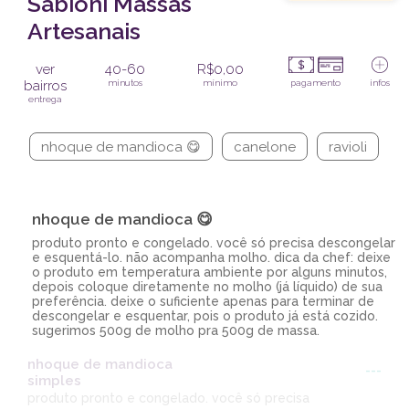
Sabioni Massas
Artesanais
ver
40-60
R$0,00
bairros
minutos
mínimo
pagamento
infos
entrega
nhoque de mandioca 😋
canelone
ravioli
m
nhoque de mandioca 😋
produto pronto e congelado. você só precisa descongelar
e esquentá-lo. não acompanha molho. dica da chef: deixe
o produto em temperatura ambiente por alguns minutos,
depois coloque diretamente no molho (já líquido) de sua
preferência. deixe o suficiente apenas para terminar de
descongelar e esquentar, pois o produto já está cozido.
sugerimos 500g de molho pra 500g de massa.
nhoque de mandioca
---
simples
produto pronto e congelado. você só precisa