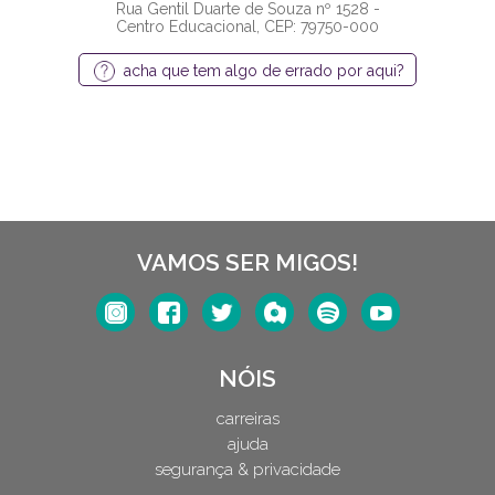
Rua Gentil Duarte de Souza nº 1528 -
Centro Educacional, CEP: 79750-000
acha que tem algo de errado por aqui?
VAMOS SER MIGOS!
NÓIS
carreiras
ajuda
segurança & privacidade