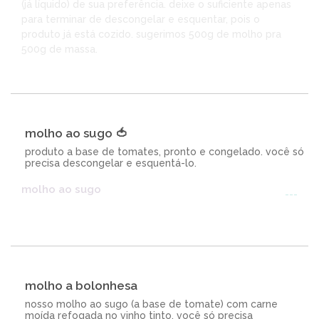
(já líquido) de sua preferência. deixe o suficiente apenas
para terminar de descongelar e esquentar, pois o
produto já está cozido. sugerimos 500g de molho pra
500g de massa.
molho ao sugo 🍅
produto a base de tomates, pronto e congelado. você só
precisa descongelar e esquentá-lo.
molho ao sugo
---
molho a bolonhesa
nosso molho ao sugo (a base de tomate) com carne
moída refogada no vinho tinto. você só precisa