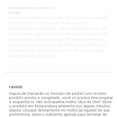
canelone de presunto e
---
queijo
massa de macarrão no formato de um canudo recheado.
produto pronto e congelado. você só precisa
descongelar e esquentá-lo. não acompanha molho. dica
da chef: deixe o produto em temperatura ambiente por
alguns minutos, depois coloque diretamente em uma
travessa com molho (já líquido) de sua preferência. leve
ao forno a 250ºc por 30 minutos (ou até que borbulhe).
sugerimos 500g de molho.
ravioli
massa de macarrão no formato de pastel com recheio.
produto pronto e congelado. você só precisa descongelar
e esquentá-lo. não acompanha molho. dica da chef: deixe
o produto em temperatura ambiente por alguns minutos,
depois coloque diretamente no molho (já líquido) de sua
preferência. deixe o suficiente apenas para terminar de