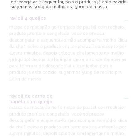
descongelar e esquentar, pois o produto já está cozido.
sugerimos 500g de molho pra 500g de massa.
ravioli 4 queijos
---
massa de macarrão no formato de pastel com recheio.
produto pronto e congelado. você só precisa
descongelar e esquentá-lo. não acompanha molho. dica
da chef: deixe o produto em temperatura ambiente por
alguns minutos, depois coloque diretamente no molho
(já líquido) de sua preferência. deixe o suficiente apenas
para terminar de descongelar e esquentar, pois o
produto já está cozido. sugerimos 500g de molho pra
500g de massa.
ravioli de carne de
---
panela com queijo
massa de macarrão no formato de pastel com recheio.
produto pronto e congelado. você só precisa
descongelar e esquentá-lo. não acompanha molho. dica
da chef: deixe o produto em temperatura ambiente por
alguns minutos, depois coloque diretamente no molho