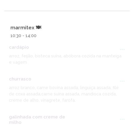
marmitex 🍽️
10:30 - 14:00
cardápio
---
arroz, feijão, bisteca suína, abóbora cozida na manteiga
e vagem
churrasco
---
arroz branco, carne bovina assada, linguiça assada, filé
de coxa assada,carne suína assada, mandioca cozida,
creme de alho, vinagrete, farofa.
galinhada com creme de
---
milho