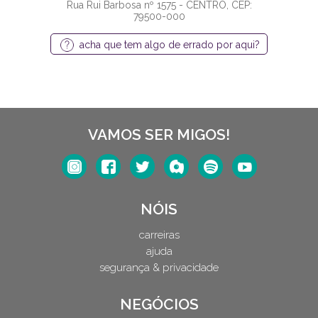
Rua Rui Barbosa nº 1575 - CENTRO, CEP:
79500-000
acha que tem algo de errado por aqui?
VAMOS SER MIGOS!
NÓIS
carreiras
ajuda
segurança & privacidade
NEGÓCIOS