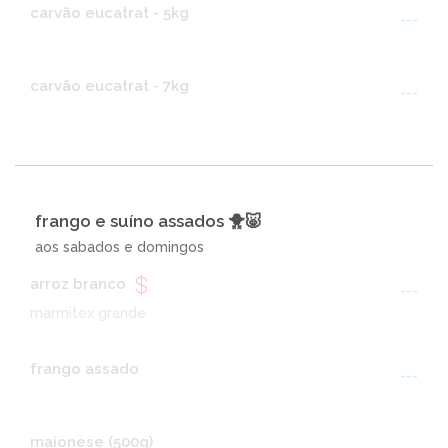
carvão eucatrat - 5kg
---
carvão eucatrat - 7kg
---
frango e suíno assados 🐥🐷
aos sabados e domingos
arroz branco
---
marmitex grande
frango assado
---
maionese (500g)