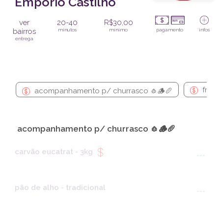
Empório Castilho
ver
20-40
R$30,00
bairros
minutos
mínimo
pagamento
infos
entrega
frang
acompanhamento p/ churrasco 🧄🪵🥖
acompanhamento p/ churrasco 🧄🪵🥖
carvão eucatrat - 3kg
---
pão de alho - tradicional
---