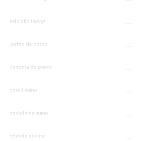
---
salpicão (500g)
---
joelho de porco
---
panceta de porco
---
pernil suíno
---
costelinha suína
---
costela bovina
---