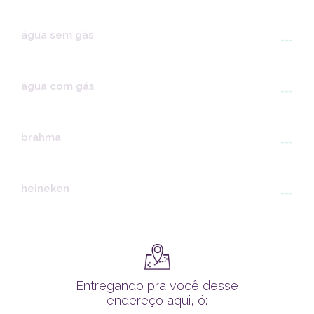
água sem gás
---
água com gás
---
brahma
---
heineken
---
Entregando pra você desse
endereço aqui, ó: