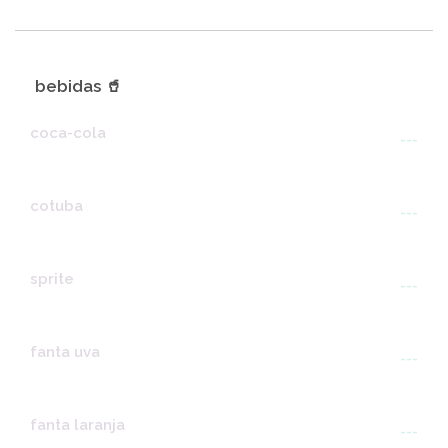
bebidas 🥤
coca-cola
---
cotuba
---
sprite
---
fanta uva
---
fanta laranja
---