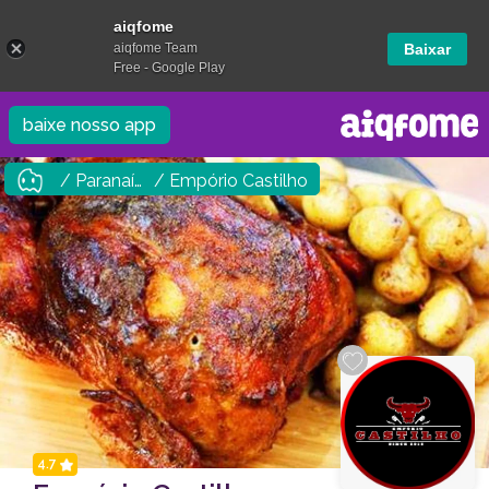
aiqfome
aiqfome Team
Baixar
Free - Google Play
baixe nosso app
/ Paranaíba
/ Empório Castilho
4.7