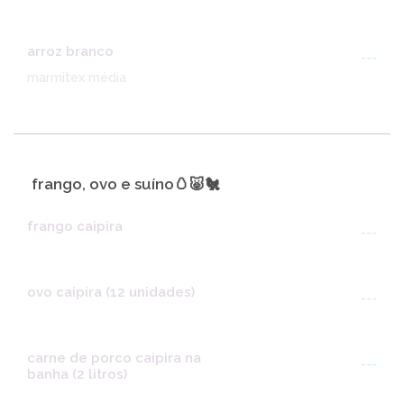
arroz branco
---
marmitex média
frango, ovo e suíno🥚🐷🐔
frango caipira
---
ovo caipira (12 unidades)
---
carne de porco caipira na
---
banha (2 litros)