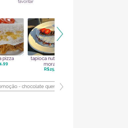
favoritar
a pizza
tapioca nutella com
4,99
moran...
R$25,99
omoção - chocolate quente 300ml
bebidas quente 