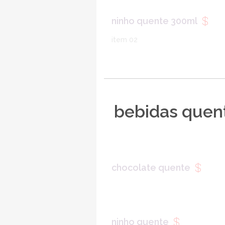
ninho quente 300ml
item 02
bebidas quen
chocolate quente
ninho quente