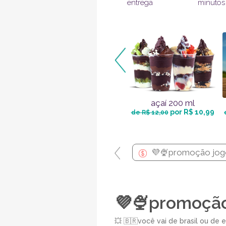
entrega
minutos
açaí 200 ml
por R$ 10,99
de R$ 12,00
💜🍨promoção jogo
💜🍨promoção 
💥 🇧🇷você vai de brasil ou de escócia ?