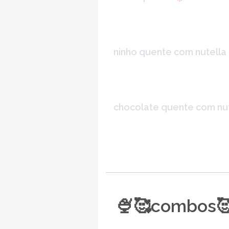
ninho quente com nutella
chocolate quente com nu
🍨🥰combos