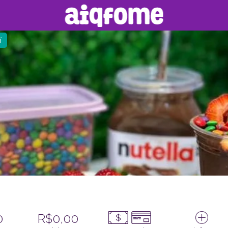
í
0
R$0,00