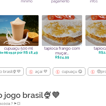
pagamento
infos
mínimo
cupuaçu 500 ml
tapioca frango com
tapioc
por R$ 18,49
muçar...
R$2
de R$ 19,50
R$24,99
 brasil🍨💜
açaí 💜
cupuaçu 😋
🤑pr
jogo brasil🍨💜
 🏴󠁧󠁢󠁳󠁣󠁴󠁿💥