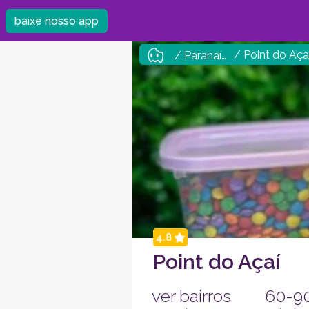
baixe nosso app
/ Point do Aça
/ Paranaíba
4.8
Point do Açaí
ver bairros
60-9