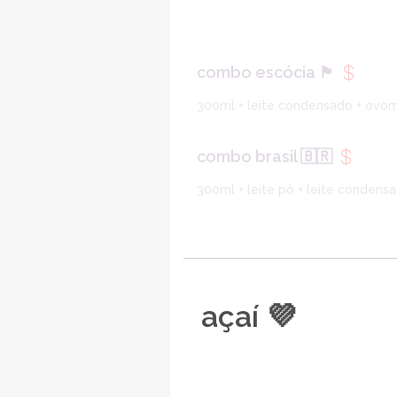
combo escócia 🏴󠁧󠁢󠁳󠁣󠁴󠁿
300ml + leite condensado + ovom
combo brasil 🇧🇷
300ml + leite pó + leite condens
açaí 💜