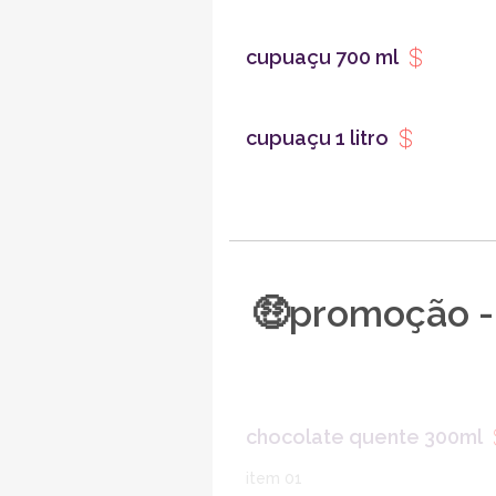
cupuaçu 700 ml
cupuaçu 1 litro
🤑promoção -
chocolate quente 300ml
item 01