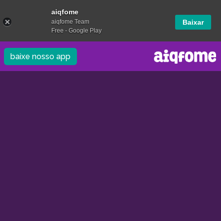
aiqfome
aiqfome Team
Baixar
Free - Google Play
baixe nosso app
/
/
0.0