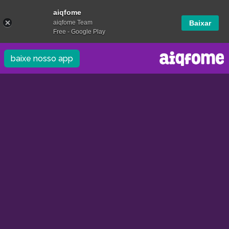
aiqfome
aiqfome Team
Baixar
Free - Google Play
baixe nosso app
/
/
0.0