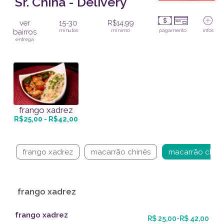
Sr. China - Delivery
ver
15-30
R$14,99
bairros
minutos
mínimo
pagamento
infos
entrega
frango xadrez
R$25,00 - R$42,00
frango xadrez
macarrão chinês
macarrão chin
frango xadrez
frango xadrez
R$ 25,00-R$ 42,00