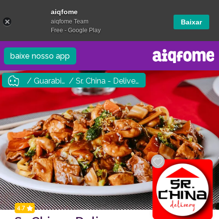
aiqfome
aiqfome Team
Baixar
Free - Google Play
baixe nosso app
/ Guarabira
/ Sr. China - Delivery
4.7