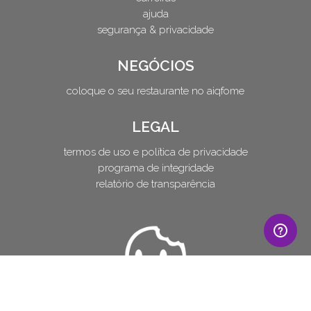
ajuda
segurança & privacidade
NEGÓCIOS
coloque o seu restaurante no aiqfome
LEGAL
termos de uso e política de privacidade
programa de integridade
relatório de transparência
aiqfome
também tamo nos smarts >
ios
android
- feito com ♥ em maringá, pr
aiqfome.com © 2007-2026 aiqfome LTDA . CNPJ: 09.186.786/0001-58