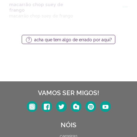
macarrão chop suey de
---
frango
macarrão chop suey de frango
acha que tem algo de errado por aqui?
VAMOS SER MIGOS!
NÓIS
carreiras