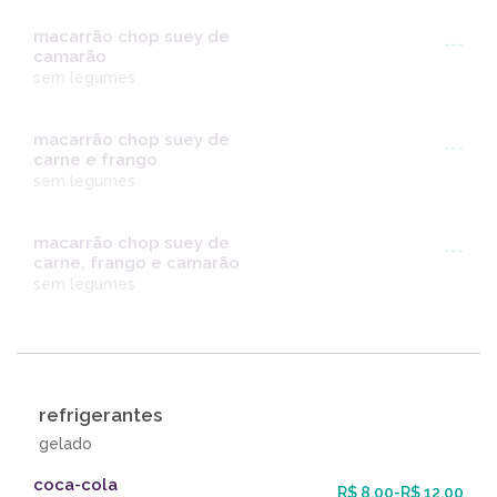
macarrão chop suey de
---
camarão
sem legumes
macarrão chop suey de
---
carne e frango
sem legumes
macarrão chop suey de
---
carne, frango e camarão
sem legumes
refrigerantes
gelado
coca-cola
R$ 8,00-R$ 12,00