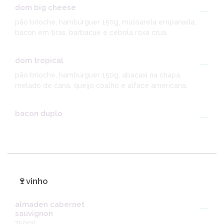
dom big cheese
---
pão brioche, hambúrguer 150g, mussarela empanada,
bacon em tiras, barbacue e cebola roxa crua.
dom tropical
---
pão brioche, hambúrguer 150g, abacaxi na chapa,
melado de cana, queijo coalho e alface americana.
bacon duplo
---
🍷vinho
almaden cabernet
---
sauvignon
750ml