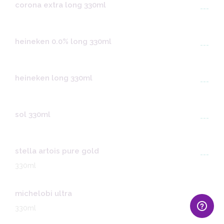
corona extra long 330ml
---
heineken 0.0% long 330ml
---
heineken long 330ml
---
sol 330ml
---
stella artois pure gold
---
330ml
michelobi ultra
---
330ml