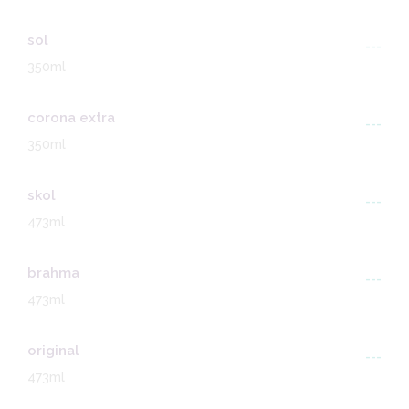
sol
---
350ml
corona extra
---
350ml
skol
---
473ml
brahma
---
473ml
original
---
473ml