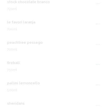
stock chocolate branco
---
720ml
le favori laranja
---
700ml
peachtree pessego
---
700ml
fireball
---
750ml
pallini lemoncello
---
500ml
sheridans
---