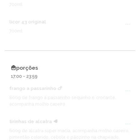
700ml
licor 43 original
---
700ml
🍟porções
17:00 - 23:59
frango a passarinho 🍗
---
800g de frango a passarinho sequinho e crocante,
acompanha molho caseiro.
tirinhas de alcatra 🥩
---
600g de alcatra super macia, acompanha molho caseiro,
pimentão colorido, cebola e pãozinho na chapeado.