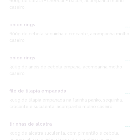
600g de batata + cheedar + bacon, acompanha molho
caseiro.
onion rings
---
600g de cebola sequinha e crocante, acompanha molho
caseiro.
onion rings
---
300g de aneis de cebola empana, acompanha molho
caseiro.
filé de tilapia empanada
---
300g de tilapia empanada na farinha panko, sequinha,
crocante e suculenta, acompanha molho caseiro.
tirinhas de alcatra
---
300g de alcatra suculenta, com pimentão e cebola,
acompanha pãozinho chapeado e molho caseiro.