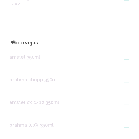
---
sauv
🍻cervejas
amstel 350ml
---
brahma chopp 350ml
---
amstel cx c/12 350ml
---
brahma 0.0% 350ml
---