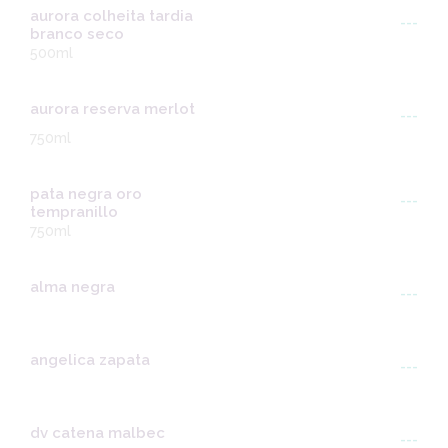
aurora colheita tardia
---
branco seco
500ml
aurora reserva merlot
---
750ml
pata negra oro
---
tempranillo
750ml
alma negra
---
angelica zapata
---
dv catena malbec
---