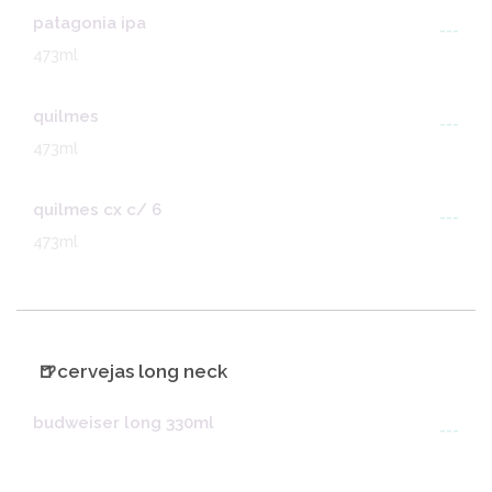
patagonia ipa
---
473ml
quilmes
---
473ml
quilmes cx c/ 6
---
473ml
🍺cervejas long neck
budweiser long 330ml
---