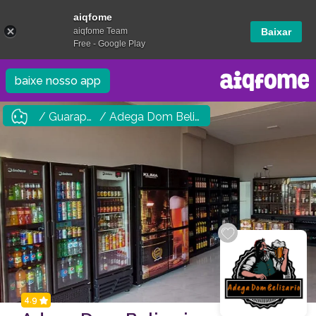
aiqfome
aiqfome Team
Baixar
Free - Google Play
baixe nosso app
/ Guarapuava
/ Adega Dom Belisario
4.9