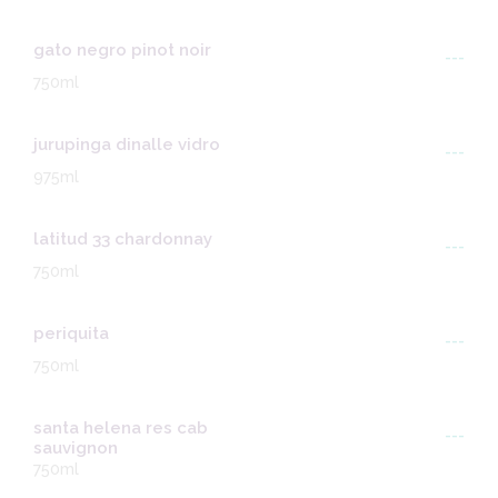
gato negro pinot noir
---
750ml
jurupinga dinalle vidro
---
975ml
latitud 33 chardonnay
---
750ml
periquita
---
750ml
santa helena res cab
---
sauvignon
750ml