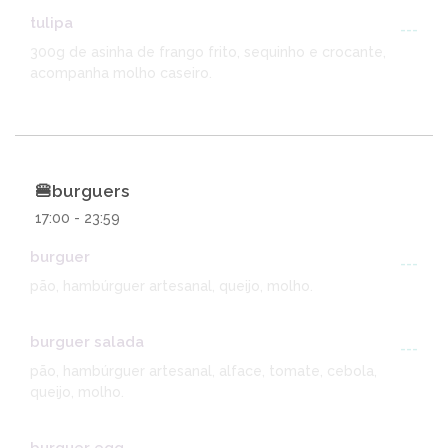
tulipa
---
300g de asinha de frango frito, sequinho e crocante,
acompanha molho caseiro.
🍔burguers
17:00 - 23:59
burguer
---
pão, hambúrguer artesanal, queijo, molho.
burguer salada
---
pão, hambúrguer artesanal, alface, tomate, cebola,
queijo, molho.