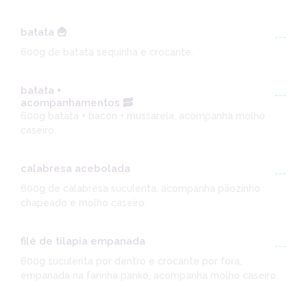
batata 🍟
---
600g de batata sequinha e crocante.
batata +
---
acompanhamentos 🥓
600g batata + bacon + mussarela, acompanha molho
caseiro.
calabresa acebolada
---
600g de calabresa suculenta, acompanha pãozinho
chapeado e molho caseiro.
filé de tilapia empanada
---
600g suculenta por dentro e crocante por fora,
empanada na farinha panko, acompanha molho caseiro.