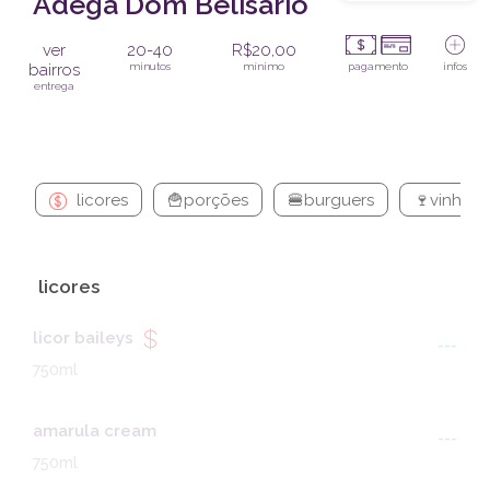
Adega Dom Belisario
ver
20-40
R$20,00
bairros
minutos
mínimo
pagamento
infos
entrega
licores
🍟porções
🍔burguers
🍷vinho
licores
licor baileys
---
750ml
amarula cream
---
750ml