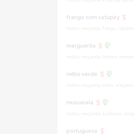
molho, muçarela, escarola, bacon
frango com catupiry
molho, muçarela, frango, catupiry
marguerita
molho, muçarela, tomate, manjer
milho verde
molho, muçarela, milho, orégano.
mussarela
molho, muçarela, azeitonas, orég
portuguesa