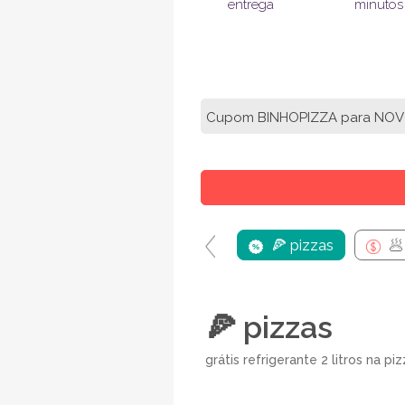
entrega
minutos
Cupom BINHOPIZZA para NOVO
🍕 pizzas
🥟
🍕 pizzas
grátis refrigerante 2 litros na piz