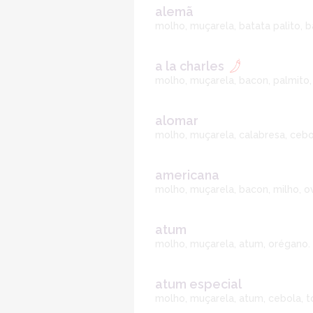
alemã
molho, muçarela, batata palito, 
a la charles
molho, muçarela, bacon, palmito
alomar
molho, muçarela, calabresa, cebo
americana
molho, muçarela, bacon, milho, o
atum
molho, muçarela, atum, orégano.
atum especial
molho, muçarela, atum, cebola, 