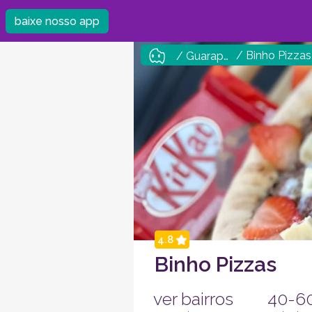
baixe nosso app
/ Binho Pizzas
/ Guarapuava
4.8
Binho Pizzas
ver bairros
40-6