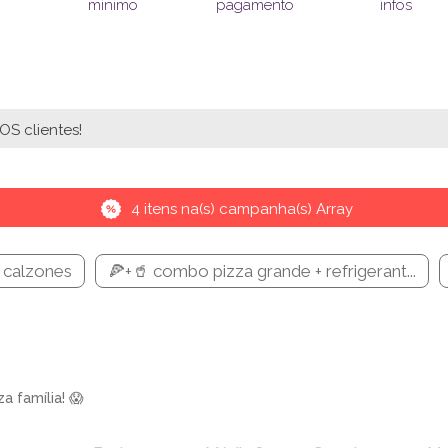
pagamento
infos
mínimo
S clientes!
4 itens na(s) campanha(s) Array
 calzones
🍕+🥤 combo pizza grande + refrigerant...
za família! 😱