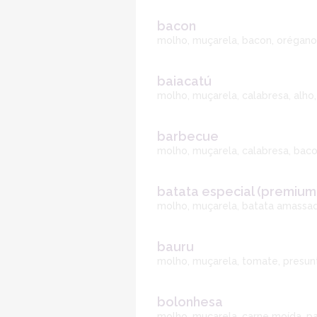
bacon
molho, muçarela, bacon, orégano
baiacatú
molho, muçarela, calabresa, alho, 
barbecue
molho, muçarela, calabresa, bac
batata especial (premium
molho, muçarela, batata amassa
bauru
molho, muçarela, tomate, presun
bolonhesa
molho, muçarela, carne moída, p