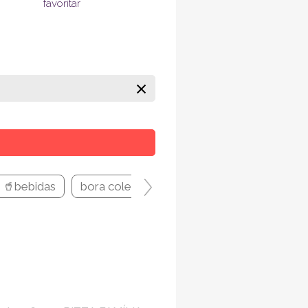
favoritar
×
🥤bebidas
bora colecionar todas?