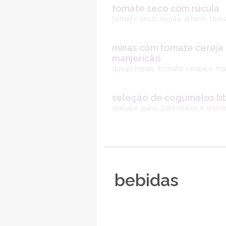
tomate seco com rúcula
tomate seco, rúcula, alface, toma
minas com tomate cereja
manjericão
queijo minas, tomate cereja e man
seleção de cogumelos b
shiitake, paris, portobello e shi
bebidas