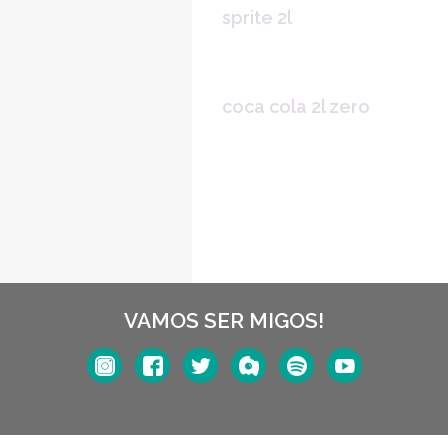
sprite 2l
coca cola 2l zero
VAMOS SER MIGOS!