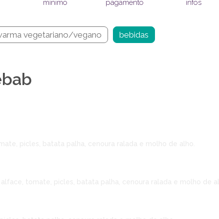
pagamento
infos
mínimo
warma vegetariano/vegano
bebidas
ebab
mate, picles, batata palha, cenoura ralada e molho de alho.
alface, tomate, picles, batata palha, cenoura ralada e molho de a