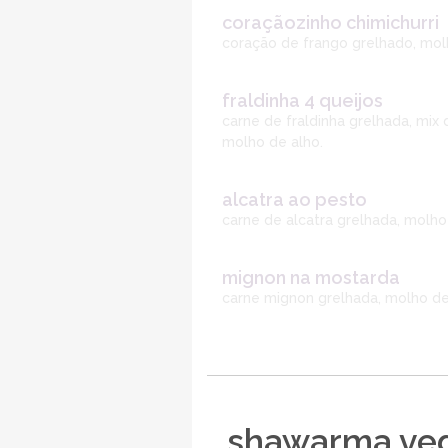
coraçãozinho chimichurri
coração de frango grelhado, molho
fraldinha 4 queijos
carne de fraldinha grelhada, mix 
molho de alho.
alcatra ao pesto
carne de alcatra grelhada, molho 
mignon na mostarda
carne mignon grelhada, molho de 
shawarma ve