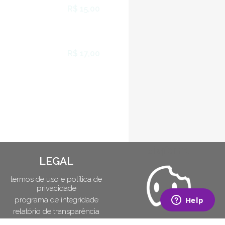
R$ 15,00
R$ 17,00
aiqfome
LEGAL
termos de uso e política de
privacidade
programa de integridade
relatório de transparência