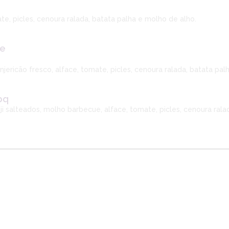
te, picles, cenoura ralada, batata palha e molho de alho.
 e
jericão fresco, alface, tomate, picles, cenoura ralada, batata pal
bq
meji salteados, molho barbecue, alface, tomate, picles, cenoura ral