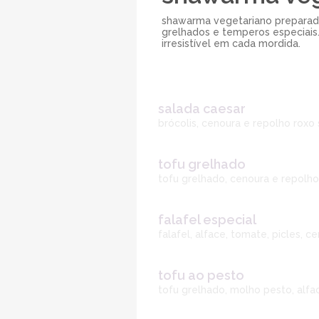
shawarma vegetariano preparad
grelhados e temperos especiais
irresistível em cada mordida.
salada caesar
brócolis, cenoura e repolho roxo 
tofu grelhado
tofu grelhado, cenoura e repolho 
falafel especial
falafel, alface, tomate, picles, 
tofu ao pesto
tofu grelhado, molho pesto, alfac