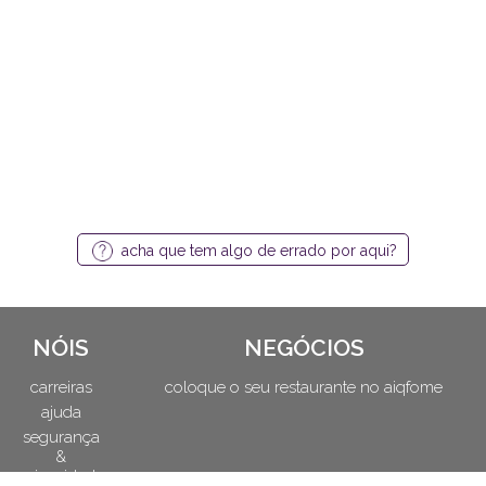
acha que tem algo de errado por aqui?
NÓIS
NEGÓCIOS
carreiras
coloque o seu restaurante no aiqfome
ajuda
segurança
&
privacidade