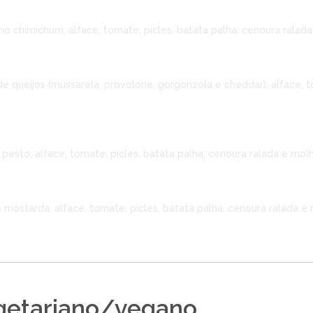
 chimichurri, alface, tomate, picles, batata palha, cenoura ralad
de queijos (mussarela, provolone, gorgonzola e cheddar), alface, t
pesto, alface, tomate, picles, batata palha, cenoura ralada e mol
mostarda, alface, tomate, picles, batata palha, cenoura ralada e 
getariano/vegano