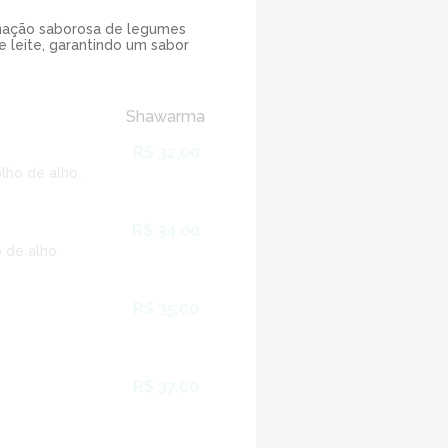
inação saborosa de legumes
 leite, garantindo um sabor
Shawarma
R$ 32,00
lho de alho.
R$ 34,00
 de alho.
R$ 35,00
R$ 37,00