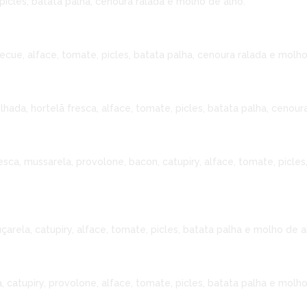
picles, batata palha, cenoura ralada e molho de alho.
ecue, alface, tomate, picles, batata palha, cenoura ralada e molho
hada, hortelã fresca, alface, tomate, picles, batata palha, cenour
esca, mussarela, provolone, bacon, catupiry, alface, tomate, picles
arela, catupiry, alface, tomate, picles, batata palha e molho de a
 catupiry, provolone, alface, tomate, picles, batata palha e molho