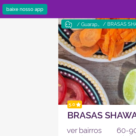
baixe nosso app
/ BRASAS S
/ Guarapuava
5.0
BRASAS SHAW
ver bairros
60-9