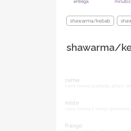
entrega
minutos
shawarma/kebab
sha
shawarma/k
carne
carne bovina grelhada, alface, to
misto
carne bovina e frango grelhados, 
frango