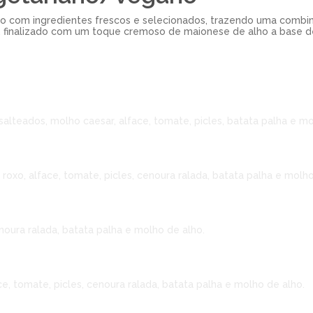
o com ingredientes frescos e selecionados, trazendo uma comb
. finalizado com um toque cremoso de maionese de alho a base de
salteados, molho caesar, alface, tomate, picles, batata palha e mo
roxo, alface, tomate, picles, cenoura ralada, batata palha e molho
cenoura ralada, batata palha e molho de alho.
e, tomate, picles, cenoura ralada, batata palha e molho de alho.