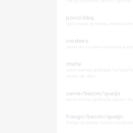
frango grelhado, alface, tomate, 
porco bbq
carne suína grelhada, molho barb
cordeiro
carne de cordeiro marinada e grel
chefe
carne bovina grelhada, hortelã fr
molho de alho.
carne/bacon/queijo
carne bovina grelhada, bacon, muç
frango/bacon/queijo
frango grelhado, bacon, muçarela,