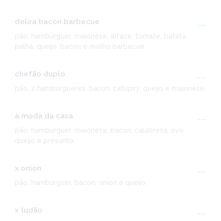
delira bacon barbecue
---
pão, hambúrguer, maionese, alface, tomate, batata
palha, queijo, bacon e molho barbecue.
chefão duplo
---
pão, 2 hambúrgueres, bacon, catupiry, queijo e maionese.
à moda da casa
---
pão, hambúrguer, maionese, bacon, calabresa, ovo,
queijo e presunto.
x onion
---
pão, hambúrguer, bacon, onion e queijo.
x tudão
---