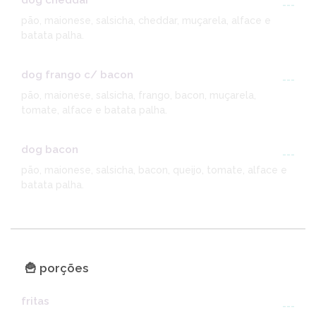
dog cheddar
---
pão, maionese, salsicha, cheddar, muçarela, alface e
batata palha.
dog frango c/ bacon
---
pão, maionese, salsicha, frango, bacon, muçarela,
tomate, alface e batata palha.
dog bacon
---
pão, maionese, salsicha, bacon, queijo, tomate, alface e
batata palha.
🍟 porções
fritas
---