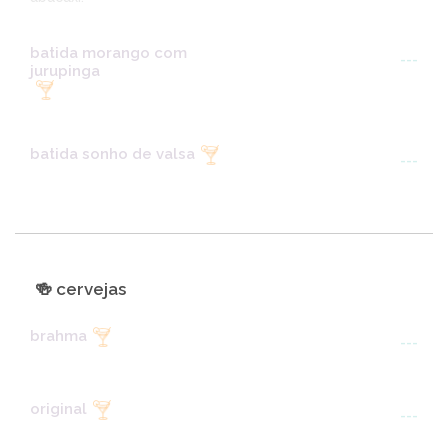
batida morango com
---
jurupinga
batida sonho de valsa
---
🍻 cervejas
brahma
---
original
---