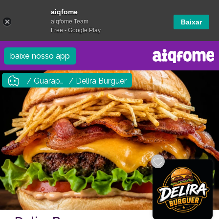
aiqfome
aiqfome Team
Baixar
Free - Google Play
baixe nosso app
/ Guarapuava
/ Delira Burguer