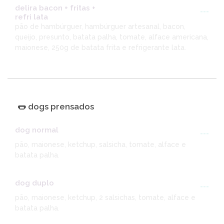
delira bacon + fritas +
---
refri lata
pão de hambúrguer, hambúrguer artesanal, bacon,
queijo, presunto, batata palha, tomate, alface americana,
maionese, 250g de batata frita e refrigerante lata.
🌭 dogs prensados
dog normal
---
pão, maionese, ketchup, salsicha, tomate, alface e
batata palha.
dog duplo
---
pão, maionese, ketchup, 2 salsichas, tomate, alface e
batata palha.