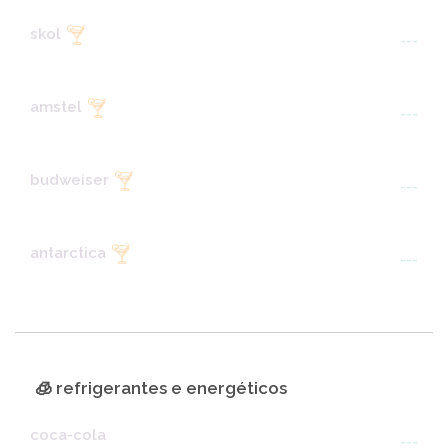
skol
---
amstel
---
budweiser
---
antarctica
---
🧊 refrigerantes e energéticos
coca-cola
---