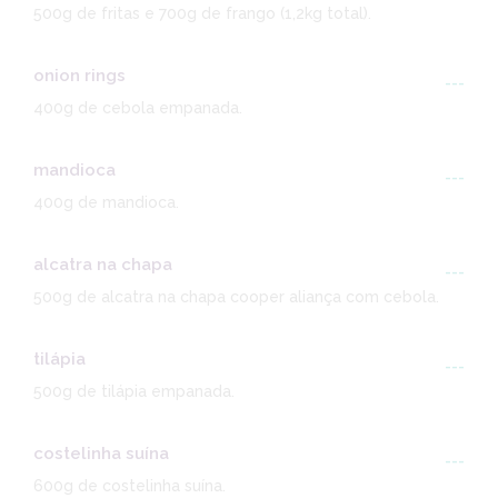
500g de fritas e 700g de frango (1,2kg total).
onion rings
---
400g de cebola empanada.
mandioca
---
400g de mandioca.
alcatra na chapa
---
500g de alcatra na chapa cooper aliança com cebola.
tilápia
---
500g de tilápia empanada.
costelinha suína
---
600g de costelinha suína.