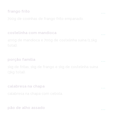
frango frito
---
700g de coxinhas de frango frito empanado.
costelinha com mandioca
---
400g de mandioca e 700g de costelinha suína (1,1kg
total).
porção família
---
1kg de fritas, 1kg de frango e 1kg de costelinha suína
(3kg total).
calabresa na chapa
---
calabresa na chapa com cebola.
pão de alho assado
---