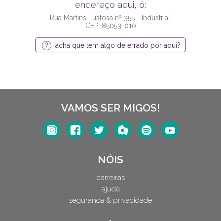
endereço aqui, ó:
Rua Martins Lustosa nº 355 - Industrial,
CEP: 85053-010
acha que tem algo de errado por aqui?
VAMOS SER MIGOS!
NÓIS
carreiras
ajuda
segurança & privacidade