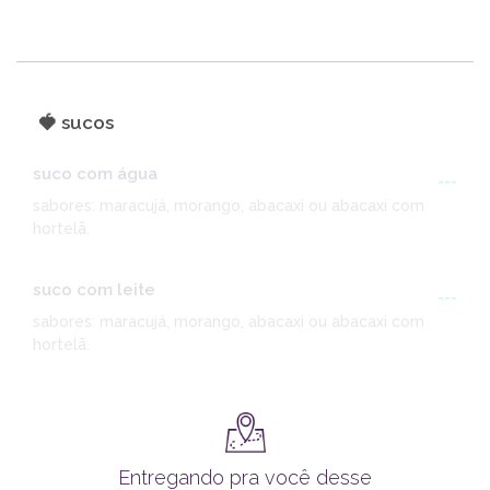
🍓 sucos
suco com água
---
sabores: maracujá, morango, abacaxi ou abacaxi com
hortelã.
suco com leite
---
sabores: maracujá, morango, abacaxi ou abacaxi com
hortelã.
Entregando pra você desse