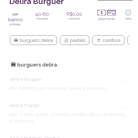
Delira Burguer
ver
40-60
R$0,00
bairros
minutos
mínimo
pagamento
infos
entrega
🍔 burguers delira
🥟 pastéis
🥤 combos
🌭
🍔 burguers delira
delira burguer
---
pão, hambúrguer, maionese, queijo e presunto.
delira frango
---
pão, frango, queijo, presunto, tomate, alface americana
e maionese.