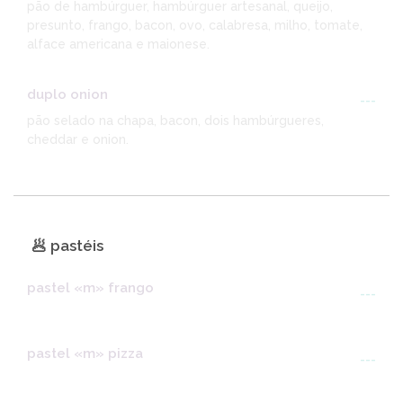
pão de hambúrguer, hambúrguer artesanal, queijo,
presunto, frango, bacon, ovo, calabresa, milho, tomate,
alface americana e maionese.
duplo onion
---
pão selado na chapa, bacon, dois hambúrgueres,
cheddar e onion.
🥟 pastéis
pastel «m» frango
---
pastel «m» pizza
---