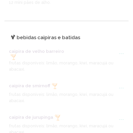
12 mini pães de alho.
🍹 bebidas caipiras e batidas
caipira de velho barreiro
---
frutas disponíveis: limão, morango, kiwi, maracujá ou
abacaxi.
caipira de smirnoff
---
frutas disponíveis: limão, morango, kiwi, maracujá ou
abacaxi.
caipira de jurupinga
---
frutas disponíveis: limão, morango, kiwi, maracujá ou
abacaxi.