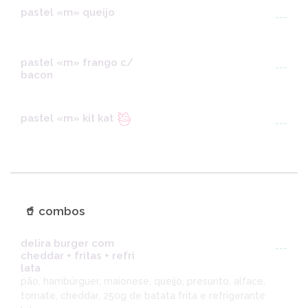
pastel «m» queijo
---
pastel «m» frango c/
---
bacon
pastel «m» kit kat
---
🥤 combos
delira burger com
---
cheddar + fritas + refri
lata
pão, hambúrguer, maionese, queijo, presunto, alface,
tomate, cheddar, 250g de batata frita e refrigerante