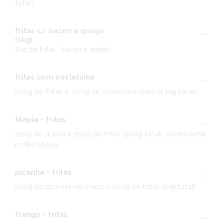
total).
fritas c/ bacon e queijo
---
(1kg)
1kg de fritas, bacon e queijo.
fritas com costelinha
---
500g de fritas e 600g de costelinha suína (1,1kg total).
tilápia + fritas
---
250g de tilápia e 250g de fritas (500g total), acompanha
molho shoyu.
picanha + fritas
---
500g de picanha na chapa e 500g de fritas (1kg total).
frango + fritas
---