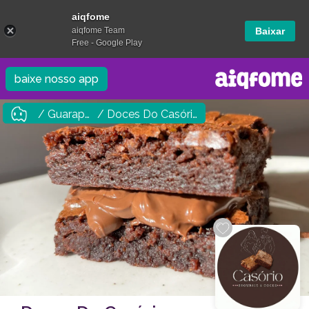
aiqfome
aiqfome Team
Baixar
Free - Google Play
baixe nosso app
/ Guarapuava
/ Doces Do Casório