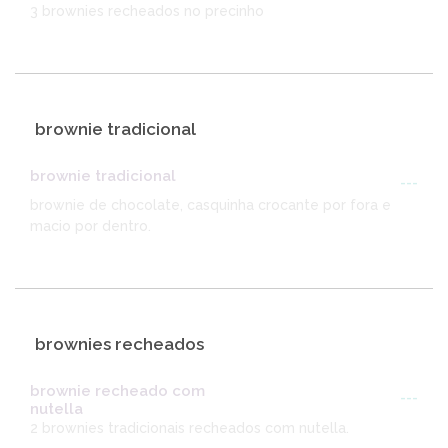
3 brownies recheados no precinho
brownie tradicional
brownie tradicional
---
brownie de chocolate, casquinha crocante por fora e
macio por dentro.
brownies recheados
brownie recheado com
---
nutella
2 brownies tradicionais recheados com nutella.