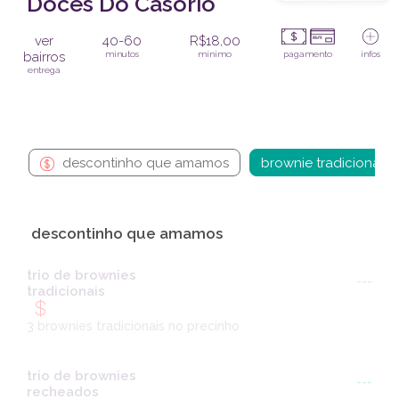
Doces Do Casório
ver
40-60
R$18,00
bairros
minutos
mínimo
pagamento
infos
entrega
descontinho que amamos
brownie tradicional
descontinho que amamos
trio de brownies
---
tradicionais
3 brownies tradicionais no precinho
trio de brownies
---
recheados