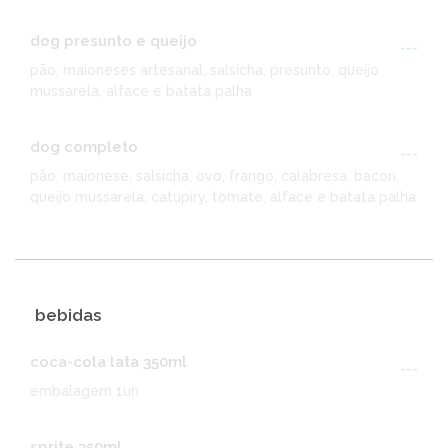
dog presunto e queijo
---
pão, maioneses artesanal, salsicha, presunto, queijo
mussarela, alface e batata palha
dog completo
---
pão, maionese, salsicha, ovo, frango, calabresa, bacon,
queijo mussarela, catupiry, tomate, alface e batata palha
bebidas
coca-cola lata 350ml
---
embalagem 1un
sprite 350ml