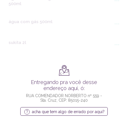
---
500ml
água com gás 500ml
---
sukita 2l
---
Entregando pra você desse
endereço aqui, ó:
RUA COMENDADOR NORBERTO nº 559 -
Sta. Cruz, CEP: 85015-240
acha que tem algo de errado por aqui?