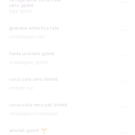
refrigerante coca cola
---
zero 350ml
(lata 350m)
guarana antartica lata
---
(embalagem 1un)
fanta uva lata 350ml
---
embalagem 350ml
coca cola zero 600ml
---
unidade tun
coca-cola zero pet 200ml
---
(embalagem tunidades)
amstel 350ml
---