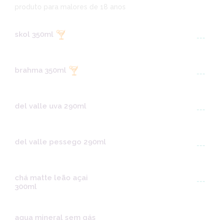
produto para malores de 18 anos
skol 350ml
---
brahma 350ml
---
del valle uva 290ml
---
del valle pessego 290ml
---
chá matte leão açai
---
300ml
agua mineral sem gás