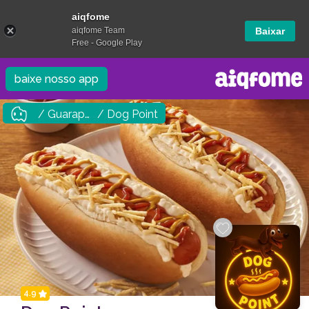
aiqfome
aiqfome Team
Baixar
Free - Google Play
baixe nosso app
/ Guarapuava
/ Dog Point
4.9