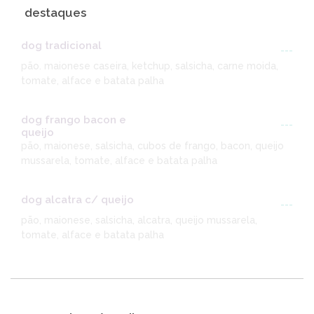
destaques
dog tradicional
---
pão. maionese caseira, ketchup, salsicha, carne moida,
tomate, alface e batata palha
dog frango bacon e
---
queijo
pão, maionese, salsicha, cubos de frango, bacon, queijo
mussarela, tomate, alface e batata palha
dog alcatra c/ queijo
---
pão, maionese, salsicha, alcatra, queijo mussarela,
tomate, alface e batata palha