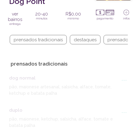
Dog Point
ver
20-40
R$0,00
bairros
minutos
mínimo
pagamento
infos
entrega
prensados tradicionais
destaques
prensados c/
prensados tradicionais
dog normal
---
pão, maionese artesanal, salsicha, alface, tomate,
ketchup e batata palha
duplo
---
pão, maionese, ketchup, salsicha, alface, tomate e
batata palha