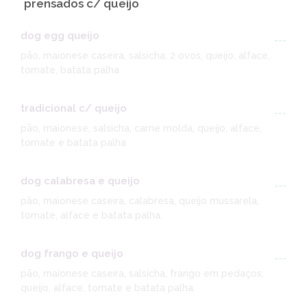
prensados c/ queijo
dog egg queijo
---
pão, maionese caseira, salsicha, 2 ovos, queijo, alface,
tomate, batata palha
tradicional c/ queijo
---
pão, maionese, salsicha, carne molda, queijo, alface,
tomate e batata palha
dog calabresa e queijo
---
pão, maionese caseira, calabresa, queijo mussarela,
tomate, alface e batata palha.
dog frango e queijo
---
pão, maionese caseira, salsicha, frango em pedaços,
queijo, alface, tomate e batata palha.