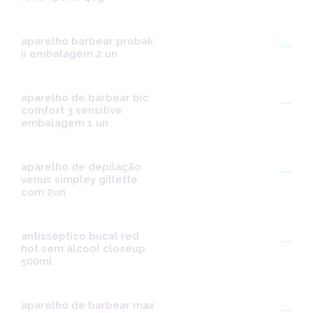
aparelho barbear probak
---
ii embalagem 2 un
aparelho de barbear bic
---
comfort 3 sensitive
embalagem 1 un
aparelho de depilação
---
venus simpley gillette
com 2un
antisséptico bucal red
---
hot sem álcool closeup
500ml
aparelho de barbear max
---