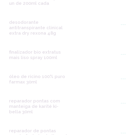
un de 200ml cada
desodorante
---
antitranspirante clinical
extra dry rexona 48g
finalizador bio extratus
---
mais liso spray 100ml
óleo de rícino 100% puro
---
farmax 30ml
reparador pontas com
---
manteiga de karité ki-
bella 30ml
reparador de pontas
---