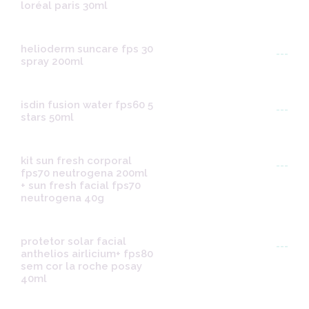
loréal paris 30ml
helioderm suncare fps 30
---
spray 200ml
isdin fusion water fps60 5
---
stars 50ml
kit sun fresh corporal
---
fps70 neutrogena 200ml
+ sun fresh facial fps70
neutrogena 40g
protetor solar facial
---
anthelios airlicium+ fps80
sem cor la roche posay
40ml