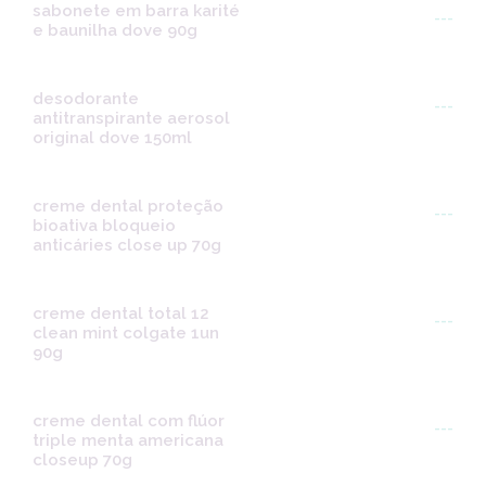
sabonete em barra karité
---
e baunilha dove 90g
desodorante
---
antitranspirante aerosol
original dove 150ml
creme dental proteção
---
bioativa bloqueio
anticáries close up 70g
creme dental total 12
---
clean mint colgate 1un
90g
creme dental com flúor
---
triple menta americana
closeup 70g