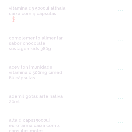
vitamina d3 5000ui althaia
---
caixa com 4 cápsulas
complemento alimentar
---
sabor chocolate
sustagen kids 380g
aceviton imunidade
---
vitamina c 500mg cimed
60 cápsulas
ademil gotas arte nativa
---
20ml
alta d caps15000ui
---
eurofarma caixa com 4
cápsulas moles