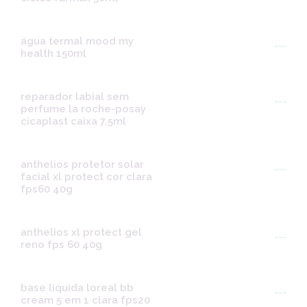
água termal mood my
---
health 150ml
reparador labial sem
---
perfume la roche-posay
cicaplast caixa 7,5ml
anthelios protetor solar
---
facial xl protect cor clara
fps60 40g
anthelios xl protect gel
---
reno fps 60 40g
base líquida loreal bb
---
cream 5 em 1 clara fps20