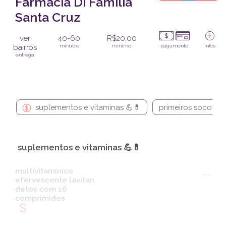
Farmácia Di Família
Santa Cruz
ver
40-60
R$20,00
bairros
minutos
mínimo
pagamento
infos
entrega
suplementos e vitaminas 💪💊
primeiros socorros
suplementos e vitaminas 💪💊
multivitamínico
---
efervescente lavitan
detox com 16
comprimidos