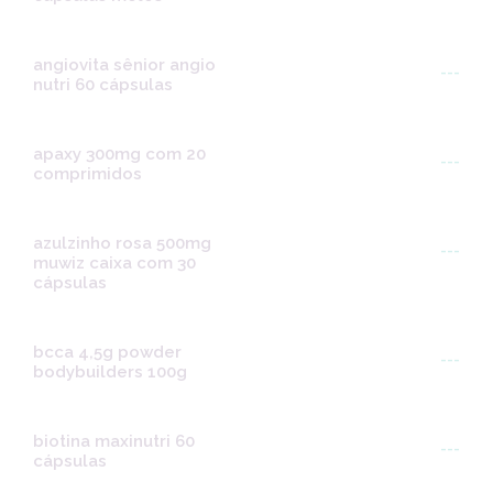
angiovita sênior angio
---
nutri 60 cápsulas
apaxy 300mg com 20
---
comprimidos
azulzinho rosa 500mg
---
muwiz caixa com 30
cápsulas
bcca 4,5g powder
---
bodybuilders 100g
biotina maxinutri 60
---
cápsulas