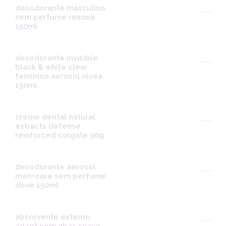
desodorante masculino
---
sem perfume rexona
150ml
desodorante invisible
---
black & white clear
feminino aerosol nivea
150ml
creme dental natural
---
extracts defense
reinforced colgate 90g
desodorante aerosol
---
men+care sem perfume
dove 150ml
absorvente externo
---