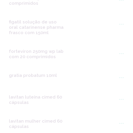
---
comprimidos
figatil solução de uso
---
oral catarinense pharma
frasco com 150ml
forteviron 250mg wp lab
---
com 20 comprimidos
gratia probatum 10ml
---
lavitan luteína cimed 60
---
cápsulas
lavitan mulher cimed 60
---
cápsulas