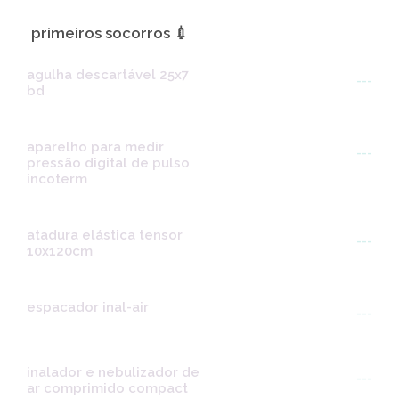
primeiros socorros 💉
agulha descartável 25x7
---
bd
aparelho para medir
---
pressão digital de pulso
incoterm
atadura elástica tensor
---
10x120cm
espacador inal-air
---
inalador e nebulizador de
---
ar comprimido compact