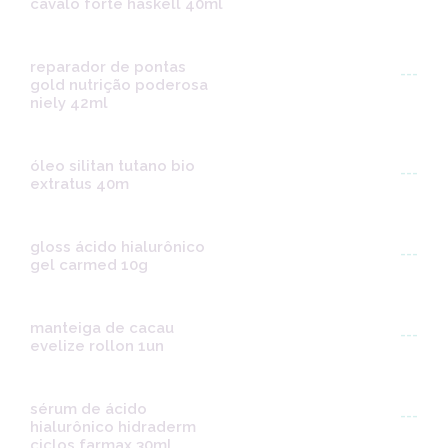
cavalo forte haskell 40ml
reparador de pontas
---
gold nutrição poderosa
niely 42ml
óleo silitan tutano bio
---
extratus 40m
gloss ácido hialurônico
---
gel carmed 10g
manteiga de cacau
---
evelize rollon 1un
sérum de ácido
---
hialurônico hidraderm
ciclos farmax 30ml