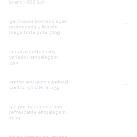
brand - 668 (un)
gel fixador bozzano ação
---
prolongada 4 fixação
mega forte pote 300g
curativo cottonbaby
---
variados embalagem
35un
creme anti acne clindoxyl
---
control 5% stiefel 45g
gel pós barba bozzano
---
refrescante embalagem
100g