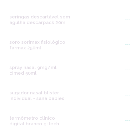
seringas descartável sem
---
agulha descarpack 20m
soro sorimax fisiológico
---
farmax 250ml
spray nasal 9mg/ml
---
cimed 50ml
sugador nasal blister
---
individual - sana babies
termômetro clínico
---
digital branco g-tech