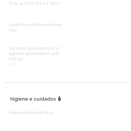
tiras g-tech free 1 50un
---
vaselina solida vasemax
---
25g
seringa hipodérmica s/
---
agulha descarpack 5ml
100 un
5ml
higiene e cuidados 🧴
sabonete nivea 85 g
---