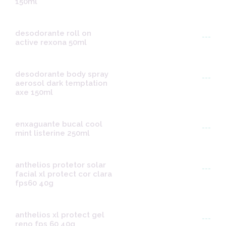
150ml
desodorante roll on
---
active rexona 50ml
desodorante body spray
---
aerosol dark temptation
axe 150ml
enxaguante bucal cool
---
mint listerine 250ml
anthelios protetor solar
---
facial xl protect cor clara
fps60 40g
anthelios xl protect gel
---
reno fps 60 40g