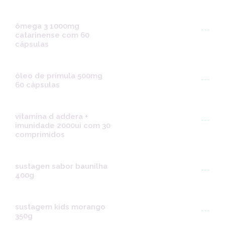
ômega 3 1000mg
---
catarinense com 60
cápsulas
óleo de prímula 500mg
---
60 cápsulas
vitamina d addera +
---
imunidade 2000ui com 30
comprimidos
sustagen sabor baunilha
---
400g
sustagem kids morango
---
350g