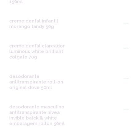
150ml
creme dental infantil
---
morango tandy 50g
creme dental clareador
---
luminous white brilliant
colgate 70g
desodorante
---
antitranspirante roll-on
original dove 50ml
desodorante masculino
---
antitranspirante nivea
invible balck & white
embalagem rollon 50ml