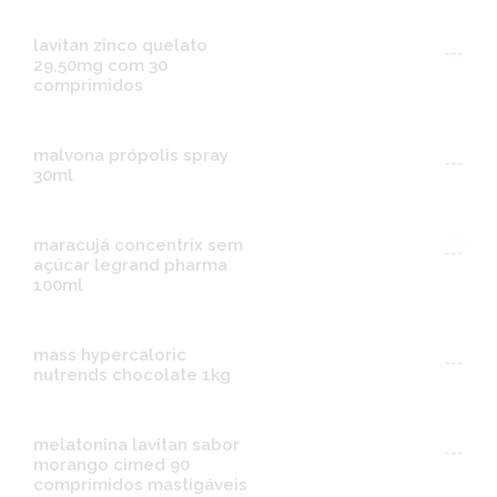
lavitan zinco quelato
---
29,50mg com 30
comprimidos
malvona própolis spray
---
30ml
maracujá concentrix sem
---
açúcar legrand pharma
100ml
mass hypercaloric
---
nutrends chocolate 1kg
melatonina lavitan sabor
---
morango cimed 90
comprimidos mastigáveis