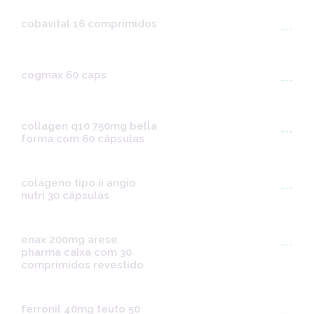
cobavital 16 comprimidos
---
cogmax 60 caps
---
collagen q10 750mg bella
---
forma com 60 cápsulas
colágeno tipo ii angio
---
nutri 30 cápsulas
enax 200mg arese
---
pharma caixa com 30
comprimidos revestido
ferronil 40mg teuto 50