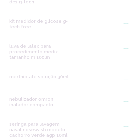
dc1 g-tech
kit medidor de glicose g-
---
tech free
luva de latex para
---
procedimento medix
tamanho m 100un
merthiolate solução 30ml
---
nebulizador omron
---
inalador compacto
seringa para lavagem
---
nasal nosewash modelo
cachorro verde agp 10ml