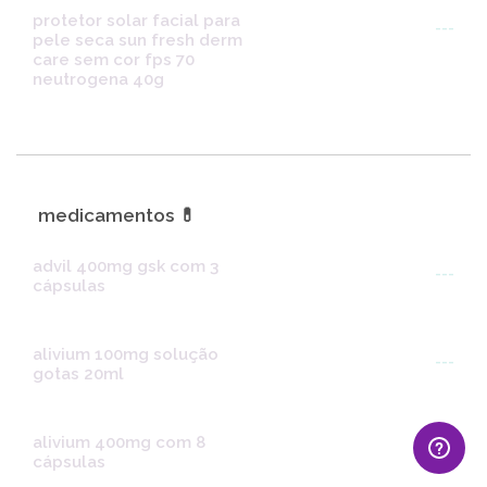
protetor solar facial para
---
pele seca sun fresh derm
care sem cor fps 70
neutrogena 40g
medicamentos 💊
advil 400mg gsk com 3
---
cápsulas
alivium 100mg solução
---
gotas 20ml
alivium 400mg com 8
---
cápsulas