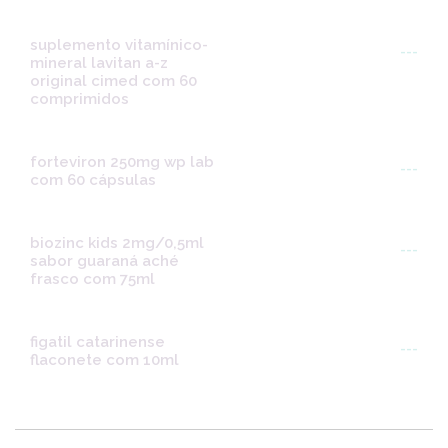
suplemento vitamínico-
---
mineral lavitan a-z
original cimed com 60
comprimidos
forteviron 250mg wp lab
---
com 60 cápsulas
biozinc kids 2mg/0,5ml
---
sabor guaraná aché
frasco com 75ml
figatil catarinense
---
flaconete com 10ml