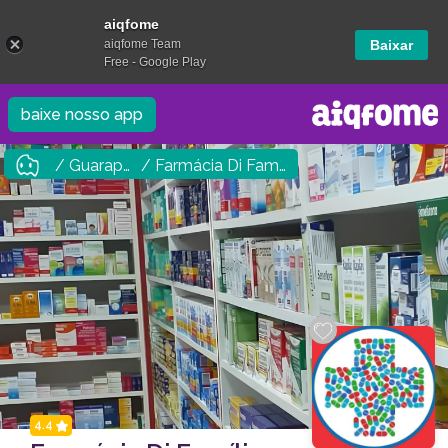
aiqfome
aiqfome Team
Baixar
Free - Google Play
baixe nosso app
/ Guarapuava
/ Farmácia Di Família Santa Cruz
4.4