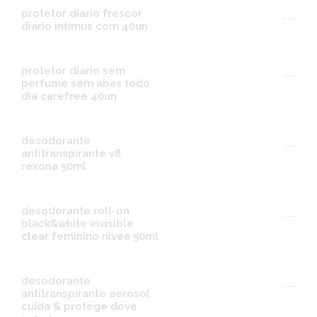
protetor diário frescor
---
diário intimus com 40un
protetor diário sem
---
perfume sem abas todo
dia carefree 40un
desodorante
---
antitranspirante v8
rexona 50ml
desodorante roll-on
---
black&white invisible
clear feminino nivea 50ml
desodorante
---
antitranspirante aerosol
cuida & protege dove