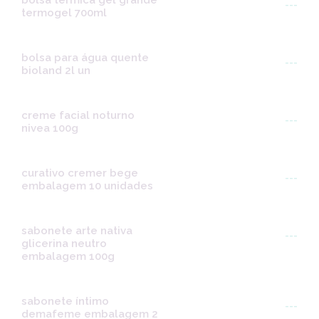
bolsa térmica gel grande
---
termogel 700ml
bolsa para água quente
---
bioland 2l un
creme facial noturno
---
nivea 100g
curativo cremer bege
---
embalagem 10 unidades
sabonete arte nativa
---
glicerina neutro
embalagem 100g
sabonete íntimo
---
demafeme embalagem 2