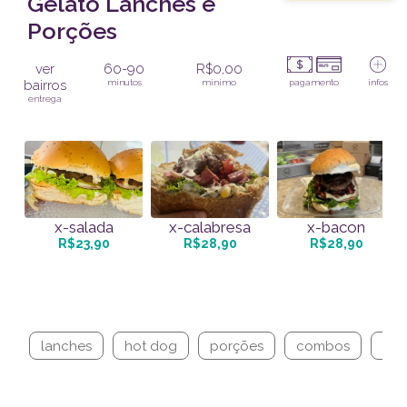
Gelato Lanches e
Porções
ver
60-90
R$0,00
bairros
minutos
mínimo
pagamento
infos
entrega
x-salada
x-calabresa
x-bacon
R$23,90
R$28,90
R$28,90
lanches
hot dog
porções
combos
beb