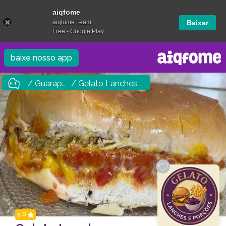
aiqfome
aiqfome Team
Baixar
Free - Google Play
baixe nosso app
/ Guarapuava
/ Gelato Lanches e Porções
5.0