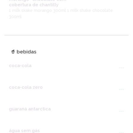
cobertura de chantilly
1 milk skake morango 300ml 1 milk shake chocolate
300ml
🥤 bebidas
coca-cola
---
coca-cola zero
---
guaraná antarctica
---
água sem gás
---