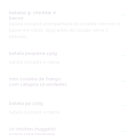
batatas g: cheddar e
---
bacon
batata crocante acompanhada de cheddar cremoso e
bacon em cubos. 350g antes da cocção. serve 2
pessoas.
batata pequena 150g
---
batata crocante e macia
mini coxinha de frango
---
com catupiry 10 unidades
batata pp 100g
---
batata crocante e macia
10 chicken (nuggets)
---
+coca cola/guaraná