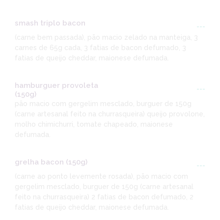
smash triplo bacon
---
(carne bem passada), pão macio zelado na manteiga, 3
carnes de 65g cada, 3 fatias de bacon defumado, 3
fatias de queijo cheddar, maionese defumada.
hamburguer provoleta
---
(150g)
pão macio com gergelim mesclado, burguer de 150g
(carne artesanal feito na churrasqueira) queijo provolone,
molho chimichurri, tomate chapeado, maionese
defumada.
grelha bacon (150g)
---
(carne ao ponto levemente rosada), pão macio com
gergelim mesclado, burguer de 150g (carne artesanal
feito na churrasqueira) 2 fatias de bacon defumado, 2
fatias de queijo cheddar, maionese defumada.