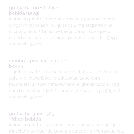
grelha bacon + fritas +
---
bebida (150g)
(carne ao ponto: levemente rosada), pão macio com
gergelim mesclado, burguer de 150g preparado na
churrasqueira, 2 fatias de bacon defumado, queijo
cheddar, maionese caseira. 1 porção de batata 150g e 1
coca cola 350ml.
combo 2 pessoas: salad +
---
bacon
1 grelha salad + 1 grelha bacon + 2 batatas p + 2 coca
cola 350. (descrições: grelha salad 150g com
mussarela/alface/tomate/cebola; grelha bacon 150g
com bacon/cheddar). 2 porções de batatas p 150g e 2
coca cola 350ml.
grelha burguer 150g
---
+fritas+bebida
(carne ao ponto - levemente rosada) pão com gergelim
mesclado burguer de 150g preparado na churrasqueira 2