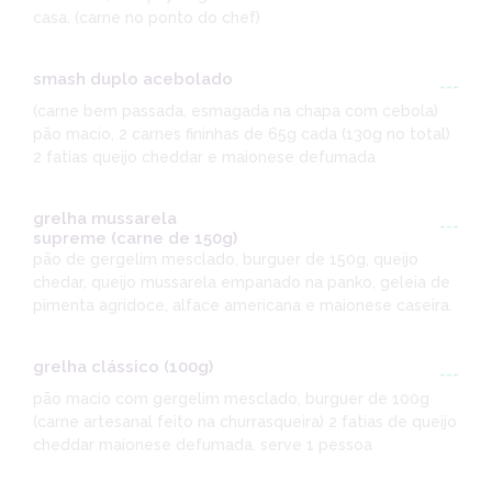
casa. (carne no ponto do chef)
smash duplo acebolado
---
(carne bem passada, esmagada na chapa com cebola)
pão macio, 2 carnes fininhas de 65g cada (130g no total)
2 fatias queijo cheddar e maionese defumada
grelha mussarela
---
supreme (carne de 150g)
pão de gergelim mesclado, burguer de 150g, queijo
chedar, queijo mussarela empanado na panko, geleia de
pimenta agridoce, alface americana e maionese caseira.
grelha clássico (100g)
---
pão macio com gergelim mesclado, burguer de 100g
(carne artesanal feito na churrasqueira) 2 fatias de queijo
cheddar maionese defumada. serve 1 pessoa