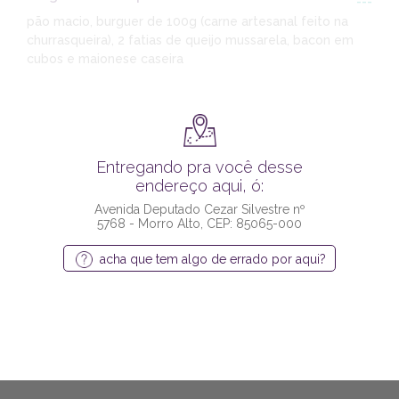
---
pão macio, burguer de 100g (carne artesanal feito na
churrasqueira), 2 fatias de queijo mussarela, bacon em
cubos e maionese caseira
Entregando pra você desse
endereço aqui, ó:
Avenida Deputado Cezar Silvestre nº
5768 - Morro Alto, CEP: 85065-000
acha que tem algo de errado por aqui?