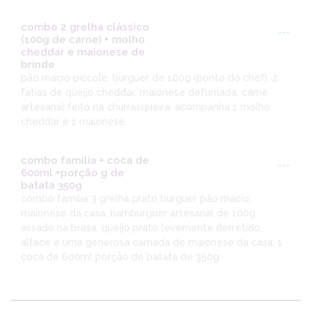
combo 2 grelha clássico
---
(100g de carne) + molho
cheddar e maionese de
brinde
pão macio piccole, burguer de 100g (ponto do chef), 2
fatias de queijo cheddar, maionese defumada. carne
artesanal feito na churrasqueira. acompanha 1 molho
cheddar e 1 maionese.
combo família + coca de
---
600ml +porção g de
batata 350g
combo família 3 grelha prato burguer pão macio,
maionese da casa, hamburguer artesanal de 100g
assado na brasa, queijo prato levemente derretido,
alface e uma generosa camada de maionese da casa. 1
coca de 600ml porção de batata de 350g