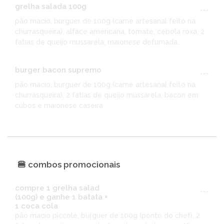
grelha salada 100g
---
pão macio, burguer de 100g (carne artesanal feito na
churrasqueira), alface americana, tomate, cebola roxa, 2
fatias de queijo mussarela, maionese defumada.
burger bacon supremo
---
pão macio, burguer de 100g (carne artesanal feito na
churrasqueira), 2 fatias de queijo mussarela, bacon em
cubos e maionese caseira
🍔 combos promocionais
compre 1 grelha salad
---
(100g) e ganhe 1 batata +
1 coca cola
pão macio piccole, burguer de 100g (ponto do chef), 2