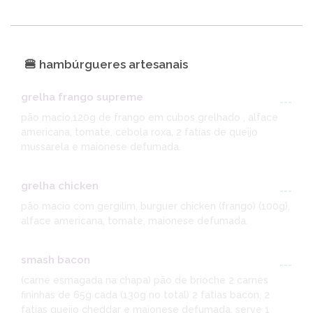
🍔 hambúrgueres artesanais
grelha frango supreme
---
pão macio,120g de frango em cubos grelhado , alface
americana, tomate, cebola roxa, 2 fatias de queijo
mussarela e maionese defumada.
grelha chicken
---
pão macio com gergilim, burguer chicken (frango) (100g),
alface americana, tomate, maionese defumada.
smash bacon
---
(carne esmagada na chapa) pão de brioche 2 carnes
fininhas de 65g cada (130g no total) 2 fatias bacon, 2
fatias queijo cheddar e maionese defumada. serve 1