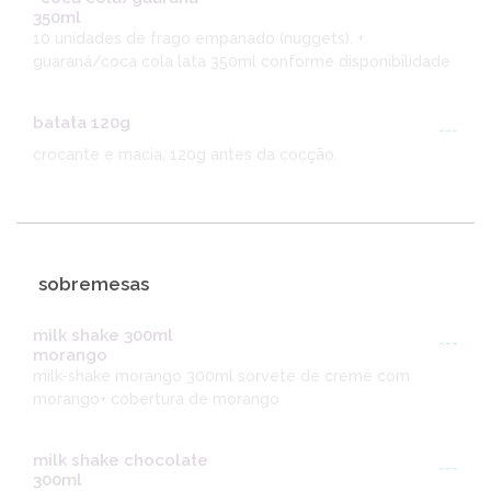
350ml
10 unidades de frago empanado (nuggets). +
guaraná/coca cola lata 350ml conforme disponibilidade
batata 120g
---
crocante e macia, 120g antes da cocção.
sobremesas
milk shake 300ml
---
morango
milk-shake morango 300ml sorvete de creme com
morango+ cobertura de morango
milk shake chocolate
---
300ml