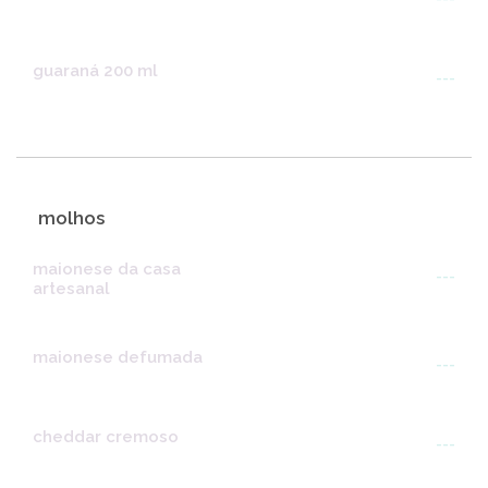
guaraná 200 ml
---
molhos
maionese da casa
---
artesanal
maionese defumada
---
cheddar cremoso
---