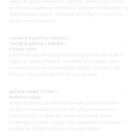
fatias de queijo mussarela, tomate, cebola roxa, alface
americana, maionese defumada. carne artesanal feito na
churrasqueira. ganhe 1 batata p de 100g e 1 coca cola
200ml. serve 1 pessoa.
compre 1 grelha clássico
---
(100g) e ganhe 1 batata +
1 coca cola
pão macio piccole, burguer de 100g (ponto do chef), 2
fatias de queijo cheddar, maionese defumada. carne
artesanal feito na churrasqueira. ganhe 1 batata p de
100g e 1 coca cola 200ml. serve 1 pessoa.
grelha salad + fritas +
---
bebida (150g)
(carne ao ponto: levemente rosada), pão macio com
gergelim mesclado, burguer de 150g preparado na
churrasqueira, 2 fatias de queijo mussarela, alface
americana, tomate, cebola roxa, maionese defumada. 1
porção de batata 150g e 1 coca cola 350ml.