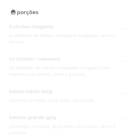
🍟 porções
6 chicken (nuggets)
---
6 unidades de frango empanado (nuggets). serve 1
pessoa.
10 chicken + maionese
---
10 unidades de frango empanado (nuggets) com
maionese de brinde. serve 1 pessoas.
batata média 200g
---
crocante e macia, 200g antes da cocção.
batatas grande 350g
---
crocantes e macias. 350g antes da cocção. serve 2
pessoas.