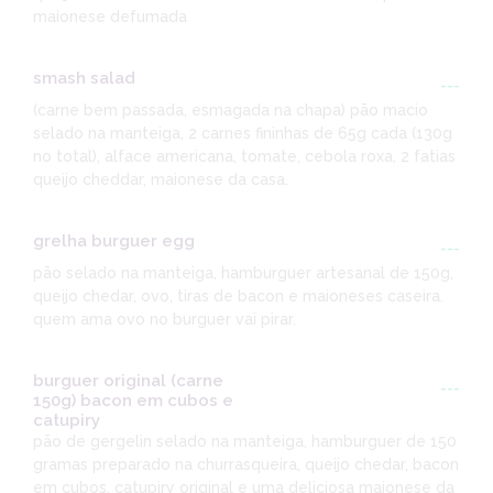
maionese defumada
smash salad
---
(carne bem passada, esmagada na chapa) pão macio
selado na manteiga, 2 carnes fininhas de 65g cada (130g
no total), alface americana, tomate, cebola roxa, 2 fatias
queijo cheddar, maionese da casa.
grelha burguer egg
---
pão selado na manteiga, hamburguer artesanal de 150g,
queijo chedar, ovo, tiras de bacon e maioneses caseira.
quem ama ovo no burguer vai pirar.
burguer original (carne
---
150g) bacon em cubos e
catupiry
pão de gergelin selado na manteiga, hamburguer de 150
gramas preparado na churrasqueira, queijo chedar, bacon
em cubos, catupiry original e uma deliciosa maionese da