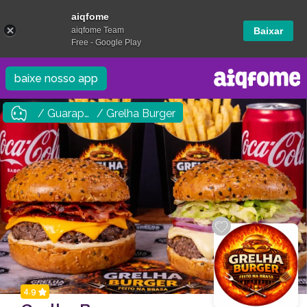
aiqfome
aiqfome Team
Baixar
Free - Google Play
baixe nosso app
/ Guarapuava
/ Grelha Burger
4.9