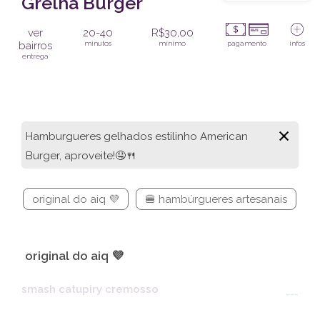
Grelha Burger
ver
20-40
R$30,00
bairros
minutos
mínimo
pagamento
infos
entrega
×
Hamburgueres gelhados estilinho American
Burger, aproveite!🤤🍴
original do aiq 💜
🍔 hambúrgueres artesanais

original do aiq 💜
smash catupiry cremosso
---