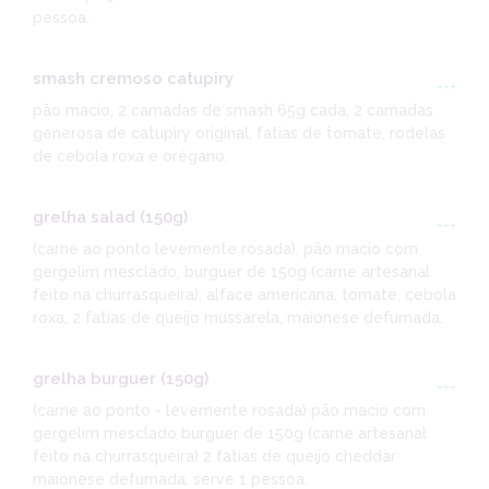
pessoa.
smash cremoso catupiry
---
pão macio, 2 camadas de smash 65g cada, 2 camadas
generosa de catupiry original, fatias de tomate, rodelas
de cebola roxa e orégano.
grelha salad (150g)
---
(carne ao ponto levemente rosada), pão macio com
gergelim mesclado, burguer de 150g (carne artesanal
feito na churrasqueira), alface americana, tomate, cebola
roxa, 2 fatias de queijo mussarela, maionese defumada.
grelha burguer (150g)
---
(carne ao ponto - levemente rosada) pão macio com
gergelim mesclado burguer de 150g (carne artesanal
feito na churrasqueira) 2 fatias de queijo cheddar
maionese defumada. serve 1 pessoa.