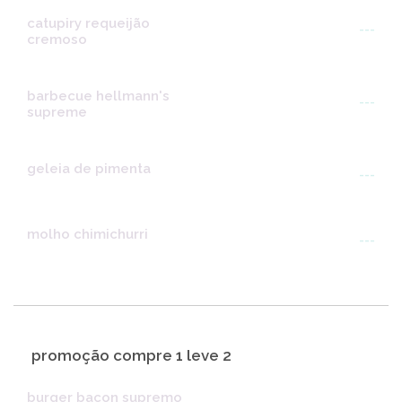
catupiry requeijão
---
cremoso
barbecue hellmann's
---
supreme
geleia de pimenta
---
molho chimichurri
---
promoção compre 1 leve 2
burger bacon supremo