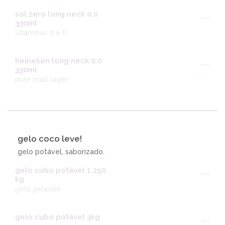
sol zero long neck 0,0
---
330ml
vitaminas d e b
heineken long neck 0,0
---
330ml
pure malt lager
gelo coco leve!
gelo potável, saborizado.
gelo cubo potável 1,250
---
kg
gelo geladão
gelo cubo potável 3kg
---