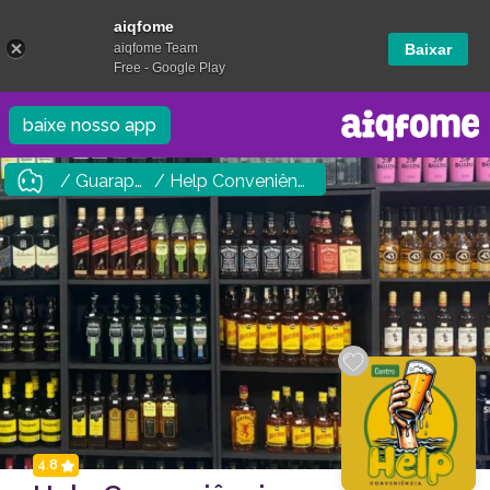
aiqfome
aiqfome Team
Baixar
Free - Google Play
baixe nosso app
/ Guarapuava
/ Help Conveniência Centro
4.8