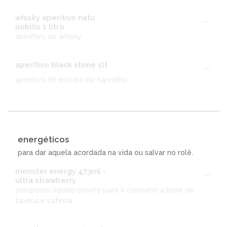
whisky aperitivo natu
---
nobilis 1 litro
aperitivo de whisky
aperitivo black stone 1lt
---
aperitivo de extrato de carvalho.
energéticos
para dar aquela acordada na vida ou salvar no rolê.
monster energy 473ml -
---
ultra strawberry
composto liquido pronto para o consumo a base de
taurina e cafeína.