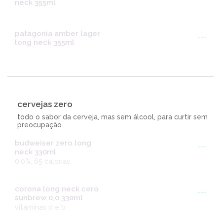
neck 355ml
patagonia amber lager
---
long neck 355ml
cervejas zero
todo o sabor da cerveja, mas sem álcool, para curtir sem
preocupação.
budweiser zero long
---
neck 330ml
0,0%, 65 calorias
corona long neck cero
---
sunbrew 0,0 330ml
vitaminas d e b