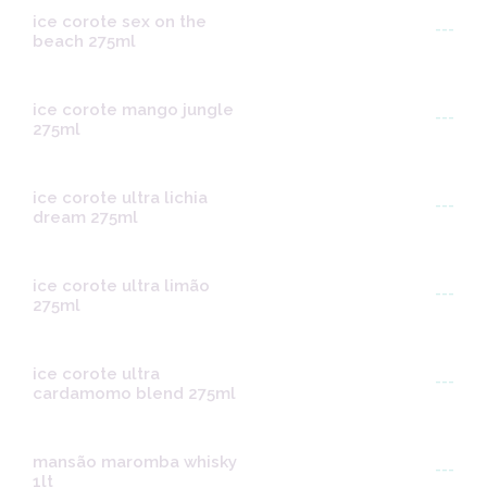
ice corote sex on the
---
beach 275ml
ice corote mango jungle
---
275ml
ice corote ultra lichia
---
dream 275ml
ice corote ultra limão
---
275ml
ice corote ultra
---
cardamomo blend 275ml
mansão maromba whisky
---
1lt