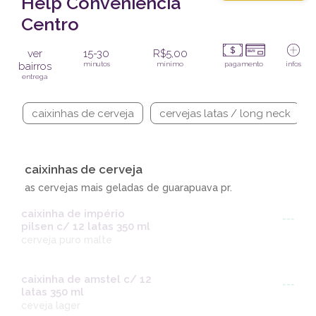
Help Conveniência
Centro
ver
15-30
R$5,00
bairros
minutos
mínimo
pagamento
infos
entrega
caixinhas de cerveja
cervejas latas / long neck
caixinhas de cerveja
as cervejas mais geladas de guarapuava pr.
caixinha de império
---
pilsen c/ 12 latas 350 ml
cerveja puro malte
caixinha de amstel c/ 12
---
latas 350 ml
ceveja lager