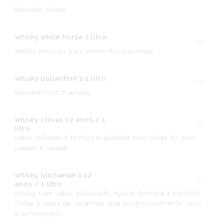
blended whisky
whisky white horse 1 litro
---
whisky escocês para momentos especiais
whisky ballantine's 1 litro
---
blended scotch whisky
whisky chivas 12 anos / 1
---
litro
sabor refinado e textura aveludada com notas de uvas-
passas e canela.
whisky buchanan's 12
---
anos / 1 litro
whisky com sabor adocicado, açucar demerara, baunilha,
frutas e calda de caramelo, final progressivamente seco
e esfumaçado.