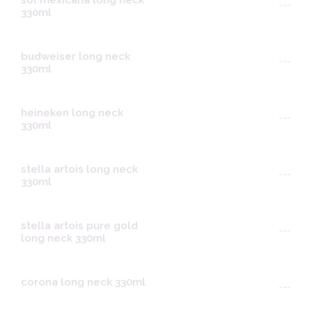
sol mexicana long neck
---
330ml
budweiser long neck
---
330ml
heineken long neck
---
330ml
stella artois long neck
---
330ml
stella artois pure gold
---
long neck 330ml
corona long neck 330ml
---