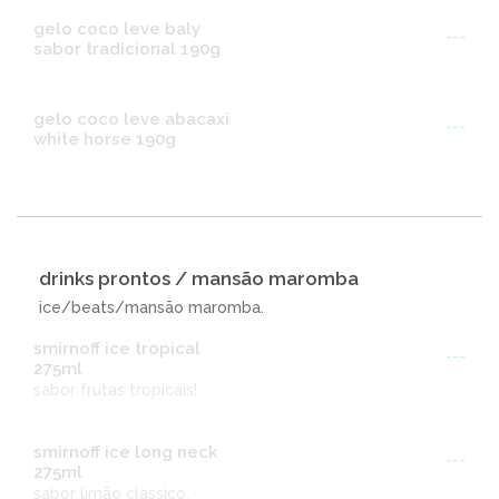
gelo coco leve baly
---
sabor tradicional 190g
gelo coco leve abacaxi
---
white horse 190g
drinks prontos / mansão maromba
ice/beats/mansão maromba.
smirnoff ice tropical
---
275ml
sabor frutas tropicais!
smirnoff ice long neck
---
275ml
sabor limão classico.