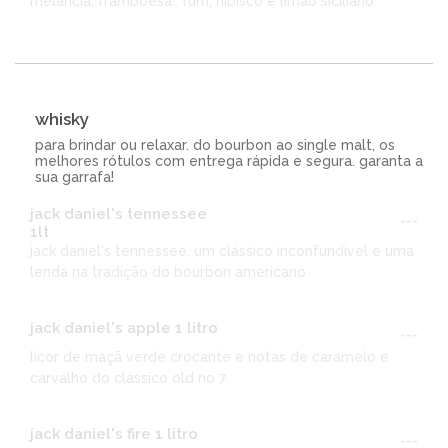
melancia, framboesa , rum, hibisco e limão siciliano.
whisky
para brindar ou relaxar. do bourbon ao single malt, os
melhores rótulos com entrega rápida e segura. garanta a
sua garrafa!
jack daniel's tennessee
---
1lt
jack daniel's tennessee, um clássico inconfundível e uma
lenda na tradição do bourbon americano
jack daniel's apple 1 litro
---
licor de maçã verde crocante e notas de caramelo e
carvalho do clássico old no 7
jack daniel's fire 1 litro
---