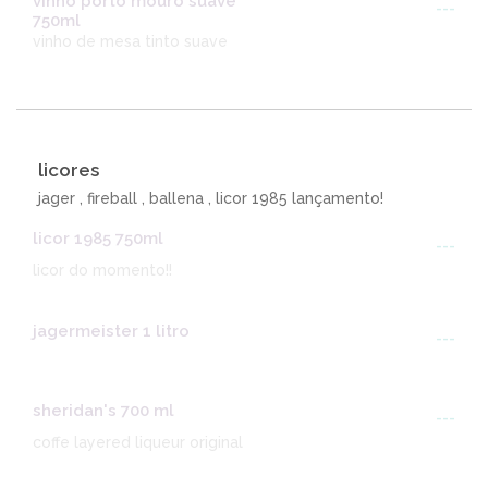
vinho porto mouro suave
---
750ml
vinho de mesa tinto suave
licores
jager , fireball , ballena , licor 1985 lançamento!
licor 1985 750ml
---
licor do momento!!
jagermeister 1 litro
---
sheridan's 700 ml
---
coffe layered liqueur original