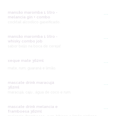
mansão maromba 1 litro -
---
melancia gin + combo
cocktail alcoólico gaseificado.
mansão maromba 1 litro -
---
whisky combo job
sabor beijo na boca de cereja!
xeque mate 362ml
---
mate, rum, guaraná e limão.
mascate drink maracujá
---
362ml
maracujá, caju , água de coco e rum.
mascate drink melancia e
---
framboesa 362ml