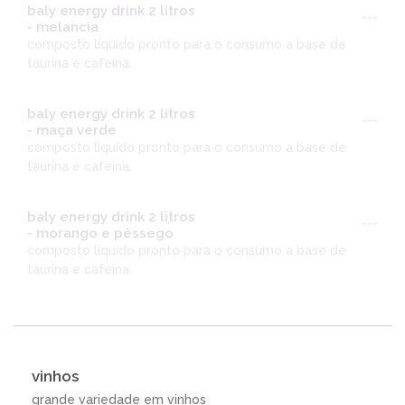
baly energy drink 2 litros
---
- melancia
composto liquido pronto para o consumo a base de
taurina e cafeína.
baly energy drink 2 litros
---
- maça verde
composto liquido pronto para o consumo a base de
taurina e cafeína.
baly energy drink 2 litros
---
- morango e pêssego
composto liquido pronto para o consumo a base de
taurina e cafeína.
vinhos
grande variedade em vinhos