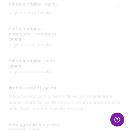
ballena original 750ml.
---
original cream tequila.
ballena original
---
chocolate - caramelo
750ml
original cream tequila.
ballena original coco
---
750ml
original cream tequila.
fireball red hot 750 ml
---
fireball é feito com o melhor do whisky canadense e
aroma natural de canela de acordo com a própria marca,
nada doce, mas bem quente, é um plus
licor 43 cuarenta y tres
---