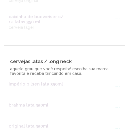
cerveja original
caixinha de budweiser c/
---
12 latas 350 ml
cerveja lager
cervejas latas / long neck
aquele grau que você respeita! escolha sua marca
favorita e receba trincando em casa.
império pilsen lata 350ml
---
brahma lata 350ml
---
original lata 350ml
---