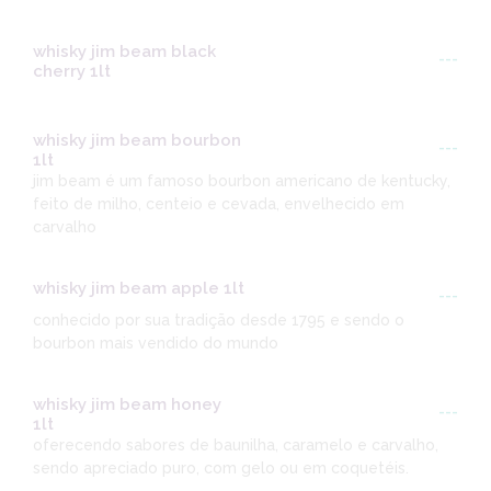
whisky jim beam black
---
cherry 1lt
whisky jim beam bourbon
---
1lt
jim beam é um famoso bourbon americano de kentucky,
feito de milho, centeio e cevada, envelhecido em
carvalho
whisky jim beam apple 1lt
---
conhecido por sua tradição desde 1795 e sendo o
bourbon mais vendido do mundo
whisky jim beam honey
---
1lt
oferecendo sabores de baunilha, caramelo e carvalho,
sendo apreciado puro, com gelo ou em coquetéis.