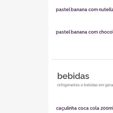
pastel banana com nutell
pastel banana com choco
bebidas
refrigerantes e bebidas em gera
caçulinha coca cola 200m