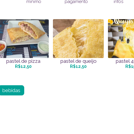
pagamento
infos
mínimo
pastel de pizza
pastel de queijo
pastel 4
R$12,50
R$12,50
R$1
bebidas