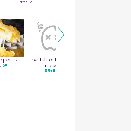
favoritar
 queijos
pastel costela com
pastel especial de
5,50
requei...
pizza
R$16,00
R$19,00