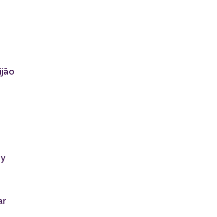
ijão
ry
ar