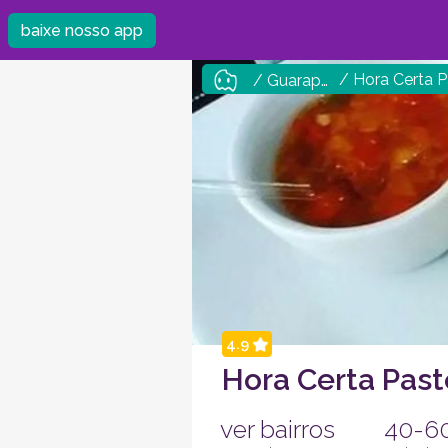
baixe nosso app
/ Hora Certa P
/ Guarapuava
4.9
Hora Certa Past
ver bairros
40-6