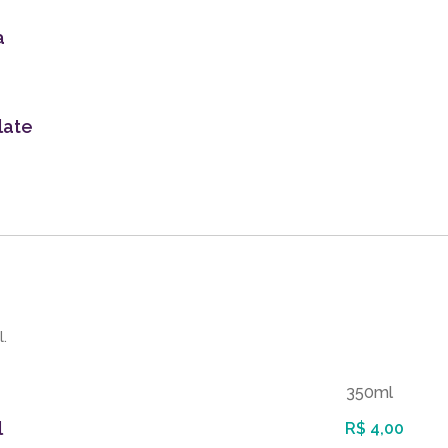
a
late
l.
350ml
l
R$ 4,00