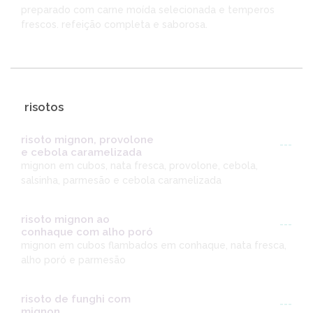
preparado com carne moída selecionada e temperos
frescos. refeição completa e saborosa.
risotos
risoto mignon, provolone
---
e cebola caramelizada
mignon em cubos, nata fresca, provolone, cebola,
salsinha, parmesão e cebola caramelizada
risoto mignon ao
---
conhaque com alho poró
mignon em cubos flambados em conhaque, nata fresca,
alho poró e parmesão
risoto de funghi com
---
mignon