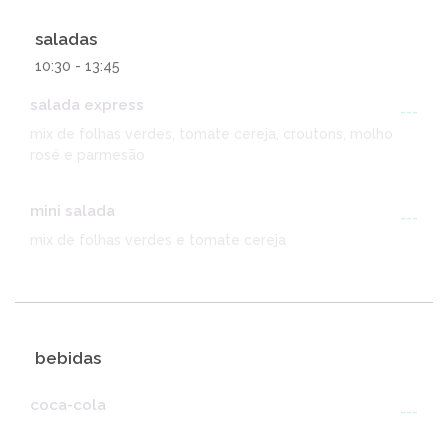
saladas
10:30 - 13:45
salada express
---
mix de folhas verdes, tomate cereja, croutons, molho
rosé e parmesão
mini salada
---
mix de folhas verdes e tomate cereja
bebidas
coca-cola
---