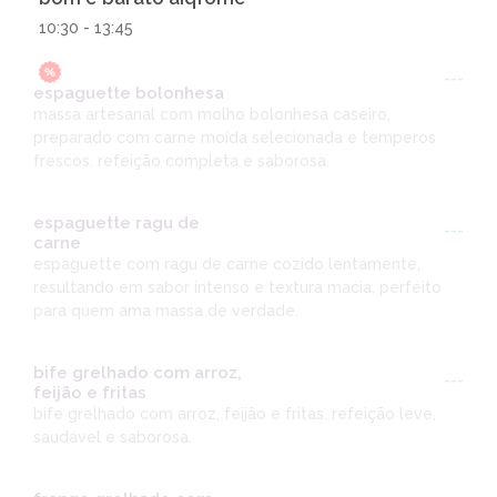
10:30 - 13:45
---
espaguette bolonhesa
massa artesanal com molho bolonhesa caseiro,
preparado com carne moída selecionada e temperos
frescos. refeição completa e saborosa.
espaguette ragu de
---
carne
espaguette com ragu de carne cozido lentamente,
resultando em sabor intenso e textura macia. perfeito
para quem ama massa de verdade.
bife grelhado com arroz,
---
feijão e fritas
bife grelhado com arroz, feijão e fritas. refeição leve,
saudável e saborosa.