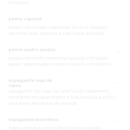
irresistível.
penne caprese
---
penne com tomate, manjericão fresco e muçarela
derretida. leve, saborosa e com toque artesanal.
penne quatro queijos
---
penne com molho cremoso preparado com quatro
queijos selecionados. cremoso, intenso e irresistível.
espaguette ragu de
---
carne
espaguette com ragu de carne cozido lentamente,
resultando em sabor intenso e textura macia. perfeito
para quem ama massa de verdade.
espaguette bolonhesa
---
massa artesanal com molho bolonhesa caseiro,