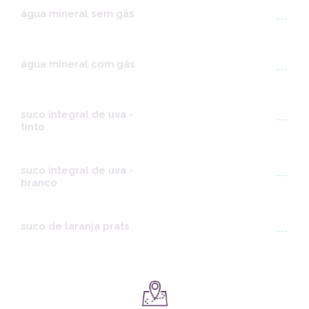
água mineral sem gás
---
água mineral com gás
---
suco integral de uva -
---
tinto
suco integral de uva -
---
branco
suco de laranja prats
---