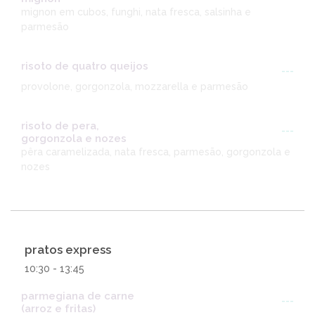
mignon em cubos, funghi, nata fresca, salsinha e
parmesão
risoto de quatro queijos
---
provolone, gorgonzola, mozzarella e parmesão
risoto de pera,
---
gorgonzola e nozes
pêra caramelizada, nata fresca, parmesão, gorgonzola e
nozes
pratos express
10:30 - 13:45
parmegiana de carne
---
(arroz e fritas)