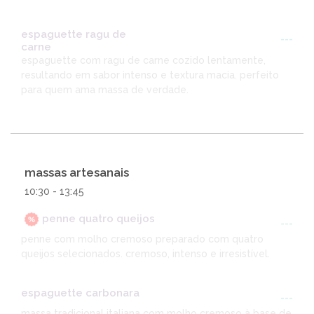
espaguette ragu de
---
carne
espaguette com ragu de carne cozido lentamente,
resultando em sabor intenso e textura macia. perfeito
para quem ama massa de verdade.
massas artesanais
10:30 - 13:45
penne quatro queijos
---
penne com molho cremoso preparado com quatro
queijos selecionados. cremoso, intenso e irresistível.
espaguette carbonara
---
massa tradicional italiana com molho cremoso à base de