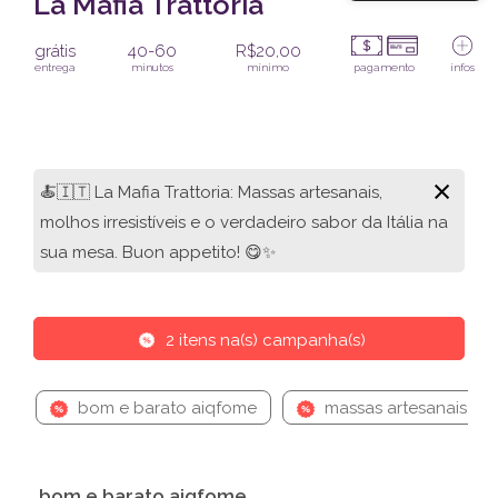
La Mafia Trattoria
grátis
40-60
R$20,00
entrega
minutos
mínimo
pagamento
infos
×
🍝🇮🇹 La Mafia Trattoria: Massas artesanais,
molhos irresistíveis e o verdadeiro sabor da Itália na
sua mesa. Buon appetito! 😋✨
2 itens na(s) campanha(s)
bom e barato aiqfome
massas artesanais
bom e barato aiqfome