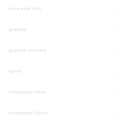
coca-cola zero
---
guaraná
---
guaraná zero lata
---
sprite
---
schweppes citrus
---
schweppes tônica
---