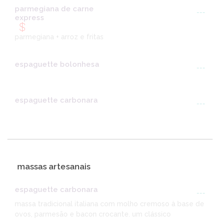
parmegiana de carne
---
express
parmegiana + arroz e fritas
espaguette bolonhesa
---
espaguette carbonara
---
massas artesanais
espaguette carbonara
---
massa tradicional italiana com molho cremoso à base de
ovos, parmesão e bacon crocante. um clássico