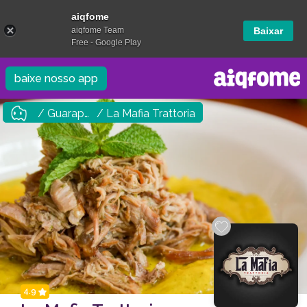
aiqfome
aiqfome Team
Baixar
Free - Google Play
baixe nosso app
/ Guarapuava
/ La Mafia Trattoria
4.9