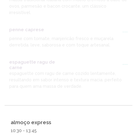
ovos, parmesão e bacon crocante. um clássico
irresistível.
penne caprese
---
penne com tomate, manjericão fresco e muçarela
derretida. leve, saborosa e com toque artesanal.
espaguette ragu de
---
carne
espaguette com ragu de carne cozido lentamente,
resultando em sabor intenso e textura macia. perfeito
para quem ama massa de verdade.
almoço express
10:30 - 13:45