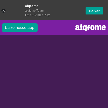
aiqfome
aiqfome Team
Baixar
Free - Google Play
baixe nosso app
/
/
0.0