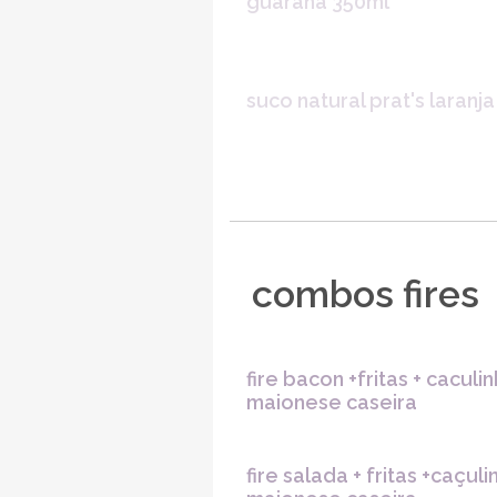
guaraná 350ml
suco natural prat's laranja
combos fires
fire bacon +fritas + caculi
maionese caseira
fire salada + fritas +caçuli