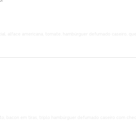
o!
al, alface americana, tomate, hambúrguer defumado caseiro, quei
o, bacon em tiras, triplo hambúrguer defumado caseiro com ched