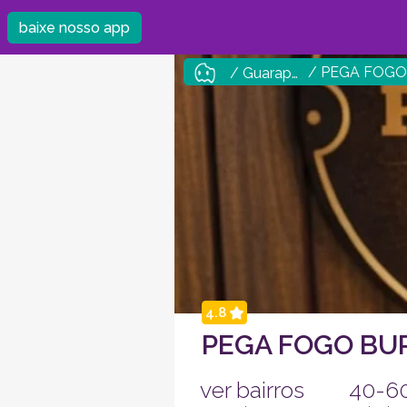
baixe nosso app
/ PEGA FOGO
/ Guarapuava
4.8
PEGA FOGO BU
ver bairros
40-6