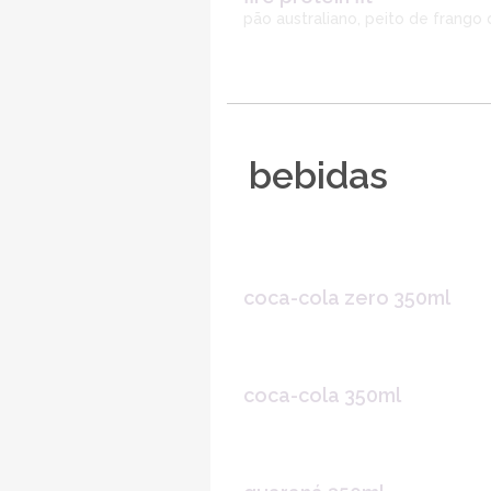
pão australiano, peito de frango
bebidas
coca-cola zero 350ml
coca-cola 350ml