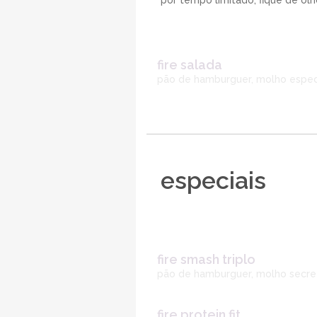
por tempo limitado, fique de olh
fire salada
pão de hamburguer, molho especi
especiais
fire smash triplo
pão de hamburguer, molho secret
fire protein fit