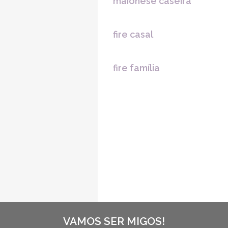
maionese caseira
fire casal
fire família
VAMOS SER MIGOS!