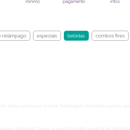
pagamento
infos
mínimo
 relâmpago
especiais
bebidas
combos fires
al, alface americana, tomate, hambúrguer defumado caseiro, quei
caseiro defumado, queijo, presunto e molho especial.de hamburg