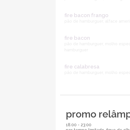
fire bacon frango
pão de hamburguer, alface ameri
fire bacon
pão de hamburguer, molho especi
hamburguer
fire calabresa
pão de hamburguer, molho especia
promo relâm
18:00 - 23:00