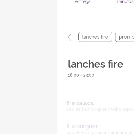
entrega
minutos
lanches fire
promo
lanches fire
18:00 - 23:00
fire salada
pão de hamburguer, molho especi
fire burguer
pão de hamburguer, hambúrguer 