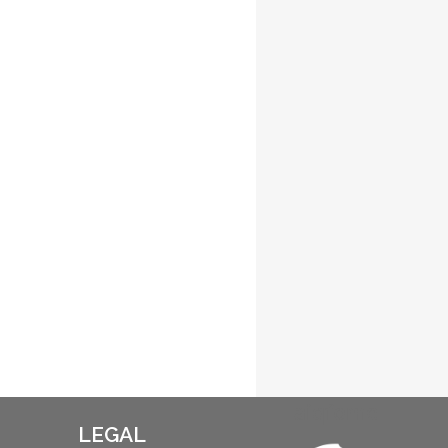
aiqfome
LEGAL