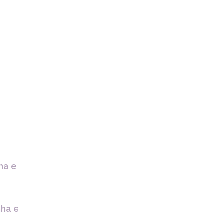
nha e
nha e