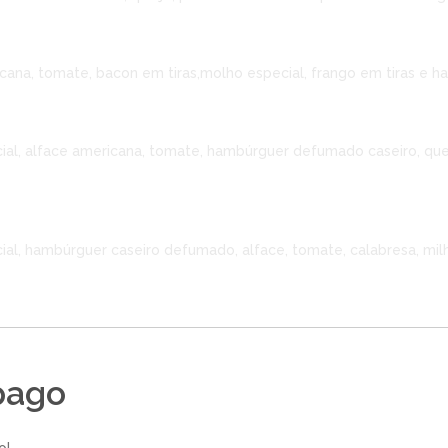
cana, tomate, bacon em tiras,molho especial, frango em tiras e 
al, alface americana, tomate, hambúrguer defumado caseiro, quei
l, hambúrguer caseiro defumado, alface, tomate, calabresa, milh
pago