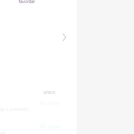
favoritar
único
R$ 24,99
jo e presunto.
R$ 23,99
uer