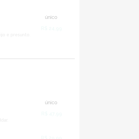
único
R$ 24,99
jo e presunto.
único
R$ 47,99
dar.
R$ 29,99