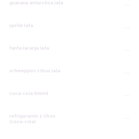
guaraná antarctica lata
---
sprite lata
---
fanta laranja lata
---
schweppes citrus lata
---
coca-cola 600ml
---
refrigerante 2 litros
---
(coca-cola)