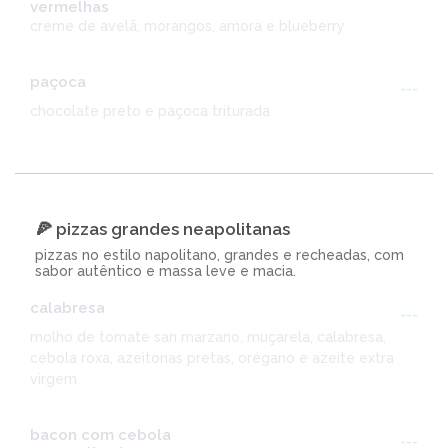
vermelhas
creme de avelã, morangos, amora e blueberry
paçoca
---
chocolate preto e paçoca triturada
🍕 pizzas grandes neapolitanas
pizzas no estilo napolitano, grandes e recheadas, com
sabor autêntico e massa leve e macia.
calabresa
---
molho de tomate san marzano, muçarela, calabresa,
cebola roxa, azeitonas pretas, orégano e azeite extra
virgem
bacon com cebola
---