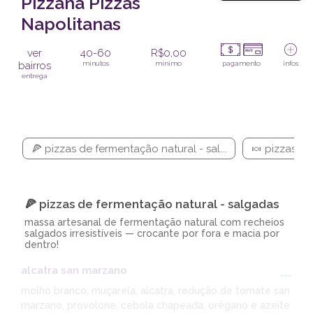
Pizzana Pizzas
Napolitanas
ver
40-60
R$0,00
bairros
minutos
mínimo
pagamento
infos
entrega
🍕 pizzas de fermentação natural - sal...
🍬 pizzas de
🍕 pizzas de fermentação natural - salgadas
massa artesanal de fermentação natural com recheios
salgados irresistíveis — crocante por fora e macia por
dentro!
alcatra san marzano
---
molho branco, muçarela, alcatra, redução de tomate san
marzano, provolone, cebola chapeada, orégano e azeite