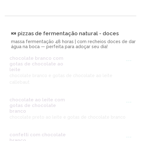
🍬 pizzas de fermentação natural - doces
massa fermentação 48 horas | com recheios doces de dar
água na boca — perfeita para adoçar seu dia!
chocolate branco com
---
gotas de chocolate ao
leite
chocolate branco e gotas de chocolate ao leite
callebaut
chocolate ao leite com
---
gotas de chocolate
branco
chocolate preto ao leite e gotas de chocolate branco
confetti com chocolate
---
branco