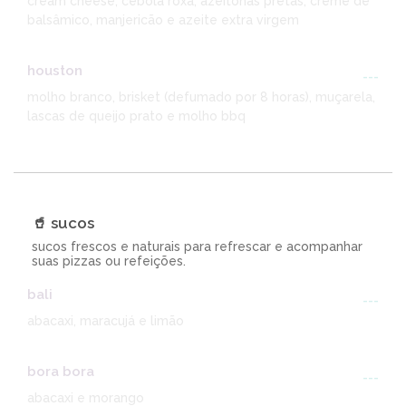
cream cheese, cebola roxa, azeitonas pretas, creme de
balsâmico, manjericão e azeite extra virgem
houston
---
molho branco, brisket (defumado por 8 horas), muçarela,
lascas de queijo prato e molho bbq
🥤 sucos
sucos frescos e naturais para refrescar e acompanhar
suas pizzas ou refeições.
bali
---
abacaxi, maracujá e limão
bora bora
---
abacaxi e morango