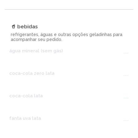
🥤 bebidas
refrigerantes, águas e outras opções geladinhas para
acompanhar seu pedido.
água mineral (sem gás)
---
coca-cola zero lata
---
coca-cola lata
---
fanta uva lata
---