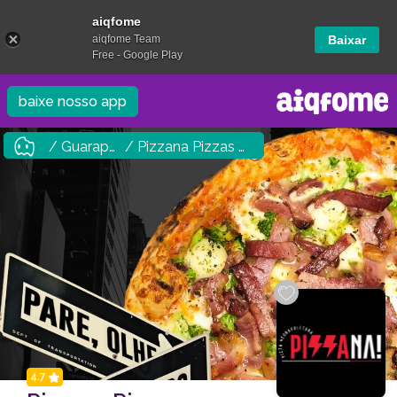
aiqfome
aiqfome Team
Baixar
Free - Google Play
baixe nosso app
/ Guarapuava
/ Pizzana Pizzas Napolitanas
4.7