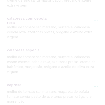
creme de alho santa massa, bacon, orégano e azeite
extra virgem
calabresa com cebola
---
roxa
molho de tomate san marzano, muçarela, calabresa,
cebola roxa, azeitonas pretas, orégano e azeite extra
virgem
calabresa especial
---
molho de tomate san marzano, muçarela, calabresa,
cream cheese, cebola roxa, azeitonas pretas, creme de
balsâmico, manjericão, orégano e azeite de oliva extra
virgem
caprese
---
molho de tomate san marzano, muçarela de búfala,
tomate cereja, pesto de azeitonas pretas, orégano e
manjericão