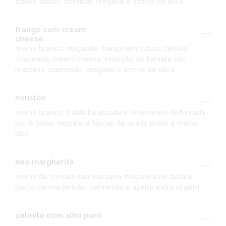
cubos, bacon, cheddar, orégano e azeite de oliva
frango com cream
---
cheese
molho branco, muçarela, frango em cubos, cebola
chapeada, cream cheese, redução de tomate san
marzano, parmesão, orégano e azeite de oliva
houston
---
molho branco, fraldinha assada e levemente defumada
por 8 horas, muçarela, lascas de queijo prato e molho
bbq
neo margherita
---
molho de tomate san marzano, muçarela de búfala,
pesto de manjericão, parmesão e azeite extra virgem
palmito com alho poró
---