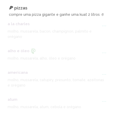
🍕 pizzas
compre uma pizza gigante e ganhe uma kuat 2 litros 🥤
a la charles
---
molho, mussarela, bacon, champignon, palmito e
orégano
alho e óleo
---
molho, mussarela, alho, óleo e orégano
americana
---
molho, mussarela, catupiry, presunto, tomate, azeitonas
e orégano
atum
---
molho, mussarela, atum, cebola e orégano