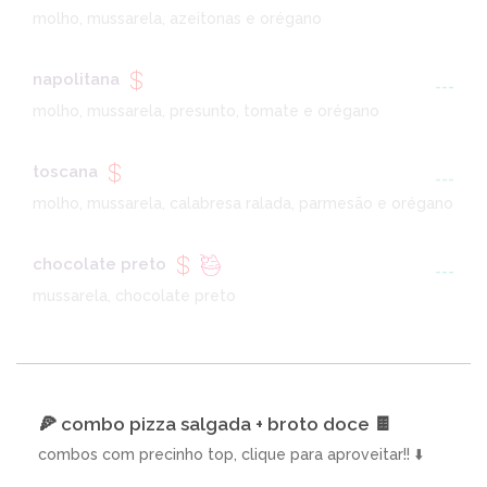
molho, mussarela, azeitonas e orégano
napolitana
---
molho, mussarela, presunto, tomate e orégano
toscana
---
molho, mussarela, calabresa ralada, parmesão e orégano
chocolate preto
---
mussarela, chocolate preto
🍕 combo pizza salgada + broto doce 🍫
combos com precinho top, clique para aproveitar!! ⬇️