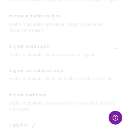
molho, mussarela, mignon ao molho mostarda e orégano
mignon a quatro queijos
---
molho, mussarela, provolone, catupiry, parmesão,
mignon e orégano
mignon acebolado
---
molho, mussarela, mignon, cebola e orégano
mignon ao molho alfredo
---
molho, mussarela, migon ao molho alfredo e orégano
mignon barbecue
---
molho, mussarela, mignon ao molho barbecue, cheddar
e orégano
pizza hot
---