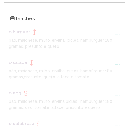
🍔 lanches
x-burguer
---
pão, maionese, milho, ervilha, picles, hambúrguer 180
gramas, presunto e queijo
x-salada
---
pão, maionese, milho, ervilha, picles, hambúrguer 180
gramas,presunto, queijo, alface e tomate
x-egg
---
pão, maionese, milho, ervilha,picles , hambúrguer 180
gramas, ovo, tomate, alface, presunto e queijo
x-calabresa
---