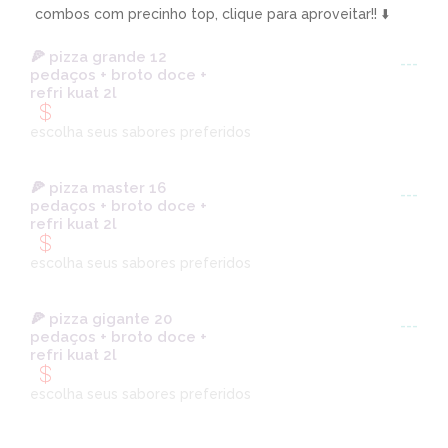
combos com precinho top, clique para aproveitar!! ⬇️
🍕 pizza grande 12
---
pedaços + broto doce +
refri kuat 2l
escolha seus sabores preferidos
🍕 pizza master 16
---
pedaços + broto doce +
refri kuat 2l
escolha seus sabores preferidos
🍕 pizza gigante 20
---
pedaços + broto doce +
refri kuat 2l
escolha seus sabores preferidos