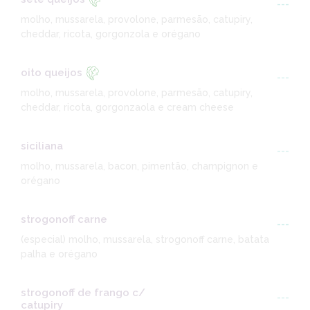
---
molho, mussarela, provolone, parmesão, catupiry,
cheddar, ricota, gorgonzola e orégano
oito queijos
---
molho, mussarela, provolone, parmesão, catupiry,
cheddar, ricota, gorgonzaola e cream cheese
siciliana
---
molho, mussarela, bacon, pimentão, champignon e
orégano
strogonoff carne
---
(especial) molho, mussarela, strogonoff carne, batata
palha e orégano
strogonoff de frango c/
---
catupiry