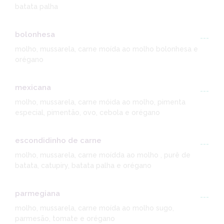
batata palha
bolonhesa
---
molho, mussarela, carne moída ao molho bolonhesa e
orégano
mexicana
---
molho, mussarela, carne móida ao molho, pimenta
especial, pimentão, ovo, cebola e orégano
escondidinho de carne
---
molho, mussarela, carne moídda ao molho , purê de
batata, catupiry, batata palha e orégano
parmegiana
---
molho, mussarela, carne moída ao molho sugo,
parmesão, tomate e orégano