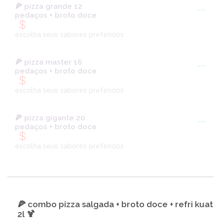
🍕 pizza grande 12
---
pedaços + broto doce
escolha seus sabores preferidos
🍕 pizza master 16
---
pedaços + broto doce
escolha seus sabores preferidos
🍕 pizza gigante 20
---
pedaços + broto doce
escolha seus sabores preferidos
🍕 combo pizza salgada + broto doce + refri kuat
2l 🍹