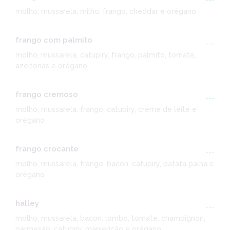
---
molho, mussarela, milho, frango, cheddar e orégano
frango com palmito
---
molho, mussarela, catupiry, frango, palmito, tomate,
azeitonas e orégano
frango cremoso
---
molho, mussarela, frango, catupiry, creme de leite e
orégano
frango crocante
---
molho, mussarela, frango, bacon, catupiry, batata palha e
orégano
halley
---
molho, mussarela, bacon, lombo, tomate, champignon,
parmesão, catupiry, manjericão e orégano