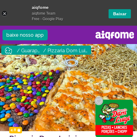
aiqfome
aiqfome Team
Baixar
Free - Google Play
baixe nosso app
/ Guarapuava
/ Pizzaria Dom Luigi
4.8