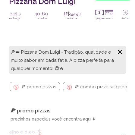
Pizzaria Dom Luigi
grátis
40-60
R$59,90
entrega
minutos
mínimo
pagamento
infos
×
🍕👑 Pizzaria Dom Luigi - Tradição, qualidade e
muito sabor em cada fatia. A pizza perfeita para
qualquer momento! 😋🔥
🍕 promo pizzas
🍕 combo pizza salgada + br
🍕 promo pizzas
precinhos especiais você encontra aqui ⬇️
alho e óleo
---