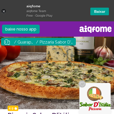
aiqfome
aiqfome Team
Baixar
Free - Google Play
baixe nosso app
/ Guarapuava
/ Pizzaria Sabor D'itália
4.9