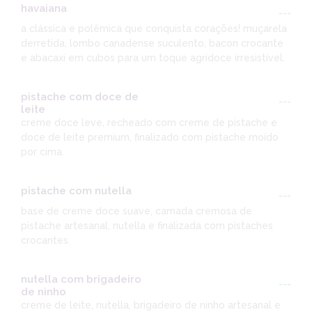
havaiana
---
a clássica e polêmica que conquista corações! muçarela
derretida, lombo canadense suculento, bacon crocante
e abacaxi em cubos para um toque agridoce irresistível.
pistache com doce de
---
leite
creme doce leve, recheado com creme de pistache e
doce de leite premium, finalizado com pistache moído
por cima.
pistache com nutella
---
base de creme doce suave, camada cremosa de
pistache artesanal, nutella e finalizada com pistaches
crocantes.
nutella com brigadeiro
---
de ninho
creme de leite, nutella, brigadeiro de ninho artesanal e