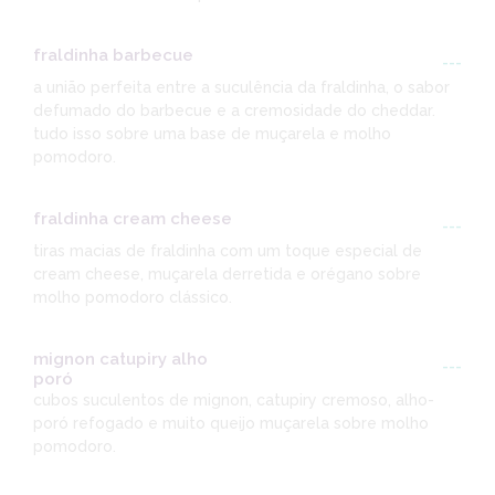
fraldinha barbecue
---
a união perfeita entre a suculência da fraldinha, o sabor
defumado do barbecue e a cremosidade do cheddar.
tudo isso sobre uma base de muçarela e molho
pomodoro.
fraldinha cream cheese
---
tiras macias de fraldinha com um toque especial de
cream cheese, muçarela derretida e orégano sobre
molho pomodoro clássico.
mignon catupiry alho
---
poró
cubos suculentos de mignon, catupiry cremoso, alho-
poró refogado e muito queijo muçarela sobre molho
pomodoro.