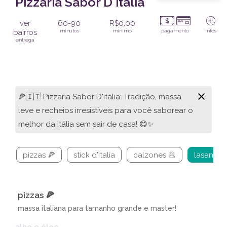
Pizzaria Sabor D'itália
ver
60-90
R$0,00
bairros
minutos
mínimo
pagamento
infos
entrega
×
🍕🇮🇹 Pizzaria Sabor D'itália: Tradição, massa
leve e recheios irresistíveis para você saborear o
melhor da Itália sem sair de casa! 😋✨
pizzas 🍕
stick d'italia
calzones 🥟
lasanhas
pizzas 🍕
massa italiana para tamanho grande e master!