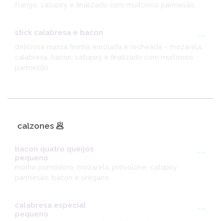
frango, catupiry e finalizado com muitoooo parmesão.
stick calabresa e bacon
---
deliciosa massa fininha enrolada e recheada – mozarela,
calabresa, bacon, catupiry e finalizado com muitoooo
parmesão.
calzones 🥟
bacon quatro queijos
---
pequeno
molho pomodoro, mozarela, provolone, catupiry,
parmesão, bacon e orégano.
calabresa especial
---
pequeno