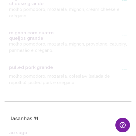
---
cheese grande
molho pomodoro, mozarela, mignon, cream cheese e
orégano.
mignon com quatro
---
queijos grande
molho pomodoro, mozarela, mignon, provolone, catupiry,
parmesão e orégano.
pulled pork grande
---
molho pomodoro, mozarela, coleslaw (salada de
repolho), pulled pork e orégano.
lasanhas 🍴
ao sugo
---