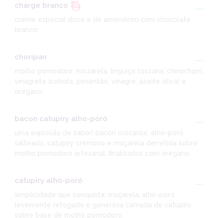
charge branco
---
creme especial doce e de amendoim com chocolate
branco.
choripan
---
molho pomodoro, mozarela, linguiça toscana, chimichurri,
vinagrete (cebola, pimentão, vinagre, azeite oliva) e
orégano.
bacon catupiry alho-poró
---
uma explosão de sabor! bacon crocante, alho-poró
salteado, catupiry cremoso e muçarela derretida sobre
molho pomodoro artesanal, finalizados com orégano.
catupiry alho-poró
---
simplicidade que conquista: muçarela, alho-poró
levemente refogado e generosa camada de catupiry
sobre base de molho pomodoro.