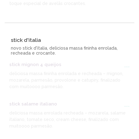
toque especial de avelãs crocantes.
stick d'italia
novo stick d'italia, deliciosa massa fininha enrolada,
recheada e crocante.
stick mignon 4 queijos
---
deliciosa massa fininha enrolada e recheada – mignon,
mozarela, parmesão, provolone e catupiry, finalizado
com muitoooo parmesão.
stick salame italiano
---
deliciosa massa enrolada recheada – mozarela, salame
italiano, tomate seco, cream cheese, finalizado com
muitoooo parmesão.