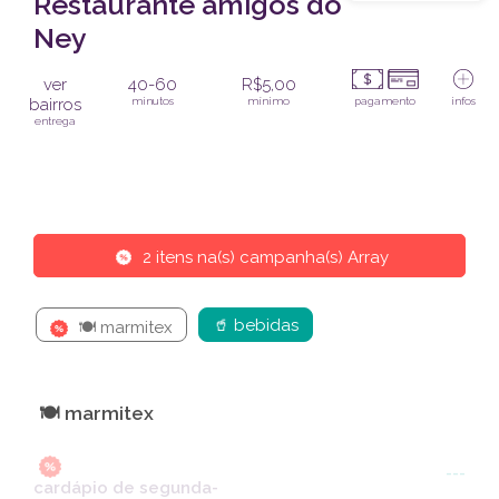
Restaurante amigos do
Ney
ver
40-60
R$5,00
bairros
minutos
mínimo
pagamento
infos
entrega
2 itens na(s) campanha(s) Array
🥤 bebidas
🍽️ marmitex
🍽️ marmitex
---
cardápio de segunda-