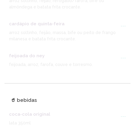
arroz soltinho, feijão, refogado/farofa, bife ou
almôndega e batata frita crocante.
cardápio de quinta-feira
---
arroz soltinho, feijão, massa, bife ou peito de frango
milanesa e batata frita crocante.
feijoada do ney
---
feijoada, arroz, farofa, couve e torresmo.
🥤 bebidas
coca-cola original
---
lata 350ml