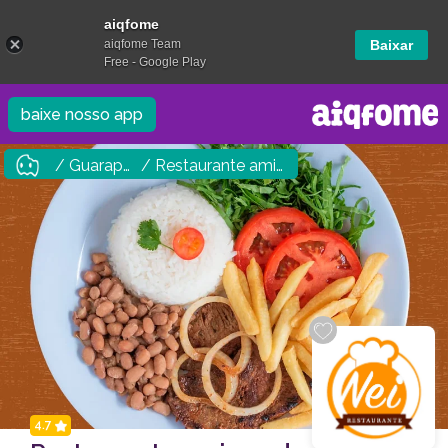
aiqfome
aiqfome Team
Baixar
Free - Google Play
baixe nosso app
/ Guarapuava
/ Restaurante amigos do Ney
4.7