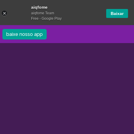
aiqfome
aiqfome Team
Baixar
Free - Google Play
baixe nosso app
/ Guarapuava
/ Super Chicken
5.0