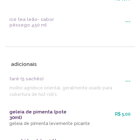
ice tea leão- sabor
---
pêssego 450 ml
adicionais
tarê (5 sachês)
---
molho agridoce oriental, geralmente usado para
cobertura de hot roll's
geleia de pimenta (pote
R$ 5,00
30ml)
geleia de pimenta levemente picante