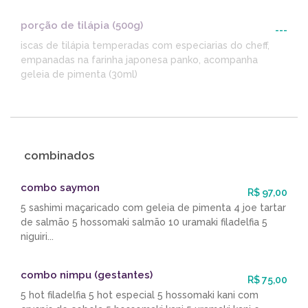
porção de tilápia (500g)
---
iscas de tilápia temperadas com especiarias do cheff,
empanadas na farinha japonesa panko, acompanha
geleia de pimenta (30ml)
combinados
combo saymon
R$ 97,00
5 sashimi maçaricado com geleia de pimenta 4 joe tartar
de salmão 5 hossomaki salmão 10 uramaki filadelfia 5
niguiri...
combo nimpu (gestantes)
R$ 75,00
5 hot filadelfia 5 hot especial 5 hossomaki kani com