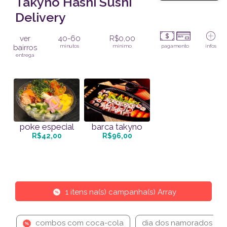
Takyno Hashi Sushi
Delivery
ver
40-60
R$0,00
bairros
minutos
mínimo
pagamento
infos
entrega
poke especial
barca takyno
R$42,00
R$96,00
1 itens na(s) campanha(s) Array
combos com coca-cola
dia dos namorados