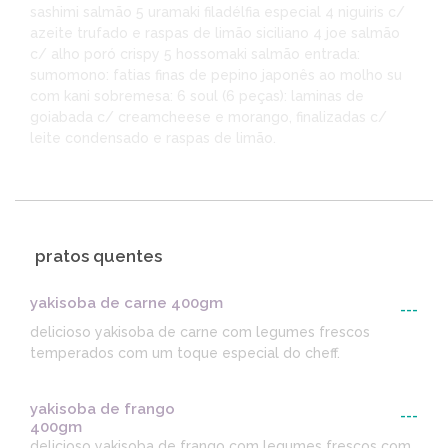
sashimi salmão 5 uramaki filadélfia especial 4 niguiris c/
azeite trufado e raspas de limão siciliano 4 joe salmão
c/ alho poró crispy 5 hossomaki salmão entrada:
sumomono: fatias finas de pepino japonês ao molho su
com kani sobremesa: 6 soul (6 peças): laminas de
goiabada c/ creamcheese e morango, finalizadas c/
leite condensado e raspas de limão.
pratos quentes
yakisoba de carne 400gm
---
delicioso yakisoba de carne com legumes frescos
temperados com um toque especial do cheff.
yakisoba de frango
---
400gm
delicioso yakisoba de frango com legumes frescos com