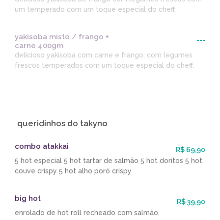
um temperado com um toque especial do cheff.
yakisoba misto / frango +
---
carne 400gm
delicioso yakisoba com carne e frango, com legumes
frescos temperados com um toque especial do cheff.
queridinhos do takyno
combo atakkai
R$ 69,90
5 hot especial 5 hot tartar de salmão 5 hot doritos 5 hot
couve crispy 5 hot alho poró crispy.
big hot
R$ 39,90
enrolado de hot roll recheado com salmão,