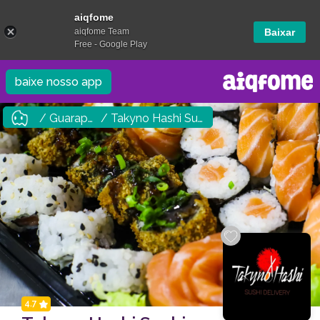
aiqfome
aiqfome Team
Baixar
Free - Google Play
baixe nosso app
/ Guarapuava
/ Takyno Hashi Sushi Delivery
4.7