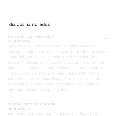
dia dos namorados
barca shinzo + entrada +
---
sobremesa
barca shinzo: 4 sashimi salmão 10 uramaki filadélfia 5
hossomaki salmão 4 niguiri c/ azeite trufado e raspas de
limão siciliano 4 niguiri salmão 10 hot filadélfia 2 joe
salmão 2 joe salmão c/ cebola crispy entrada: ceviche
especial: cubos de salmão marinadas c/ molho especial
cítrico, cubos de manga, tomate cereja e laminas de
cebola roxa. sobremesa: 6 soul (6 peças): laminas de
goiabada c/ creamcheese e morango, finalizadas c/
leite condensado e raspas de limão.
combo jonetsu+ entrada +
---
sobremesa
combo jonetsu: 5 uramaki filadélfia 5 hot filadélfia 4