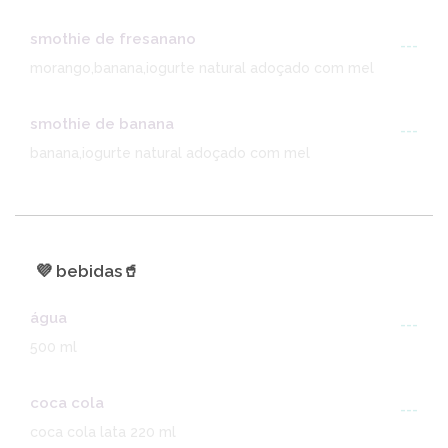
smothie de fresanano
---
morango,banana,iogurte natural adoçado com mel
smothie de banana
---
banana,iogurte natural adoçado com mel
💜 bebidas🥤
água
---
500 ml
coca cola
---
coca cola lata 220 ml