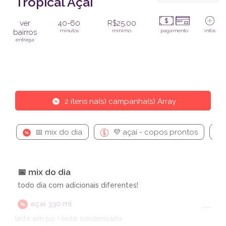
Tropical Açaí
ver
40-60
R$25,00
bairros
minutos
mínimo
pagamento
infos
entrega
2 itens na(s) campanha(s) Array
📅 mix do dia
💜 açaí - copos prontos
📅 mix do dia
todo dia com adicionais diferentes!
açaí 330 ml
---
leite em pó + leite condensado