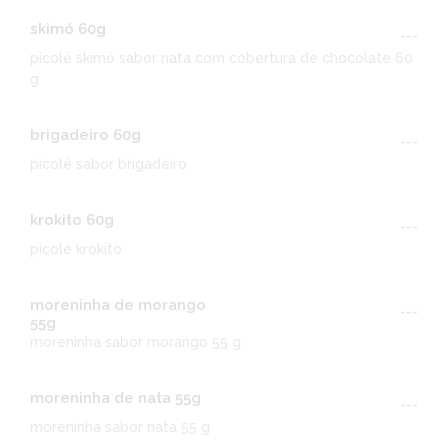
skimó 60g
---
picolé skimó sabor nata com cobertura de chocolate 60
g
brigadeiro 60g
---
picolé sabor brigadeiro
krokito 60g
---
picolé krokito
moreninha de morango
---
55g
moreninha sabor morango 55 g
moreninha de nata 55g
---
moreninha sabor nata 55 g