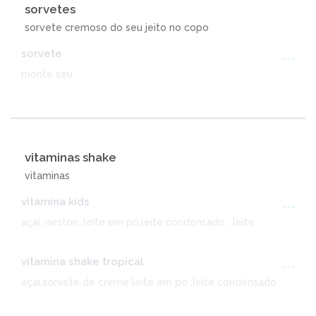
sorvetes
sorvete cremoso do seu jeito no copo
sorvete
---
monte seu
vitaminas shake
vitaminas
vitamina kids
---
açai, neston ,leite em pó,leite condensado , leite.
vitamina shake tropical
---
açai,sorvete de creme leite em pó ,leite condensado.