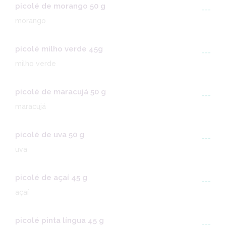
picolé de morango 50 g
---
morango
picolé milho verde 45g
---
milho verde
picolé de maracujá 50 g
---
maracujá
picolé de uva 50 g
---
uva
picolé de açaí 45 g
---
açaí
picolé pinta língua 45 g
---