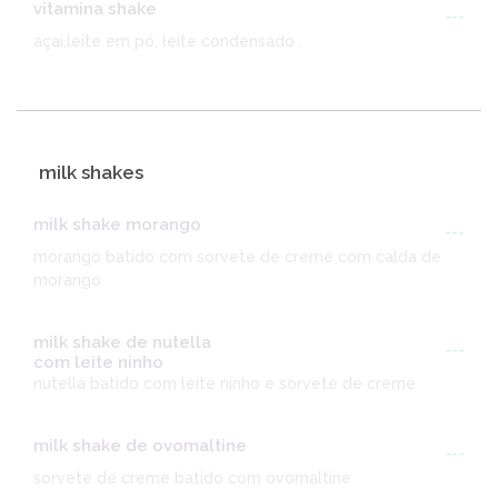
vitamina shake
---
açai,leite em pó, leite condensado .
milk shakes
milk shake morango
---
morango batido com sorvete de creme com calda de
morango
milk shake de nutella
---
com leite ninho
nutella batido com leite ninho e sorvete de creme
milk shake de ovomaltine
---
sorvete de creme batido com ovomaltine