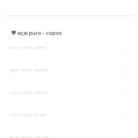
💜 açaí puro - copos
açaí copo 330ml
---
açaí copo 400ml
---
açaí copo 500ml
---
açaí copo 770ml
---
açaí copo 200 ml