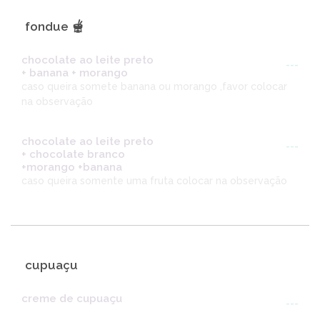
fondue 🫕
chocolate ao leite preto
---
+ banana + morango
caso queira somete banana ou morango ,favor colocar
na observação
chocolate ao leite preto
---
+ chocolate branco
+morango +banana
caso queira somente uma fruta colocar na observação
cupuaçu
creme de cupuaçu
---