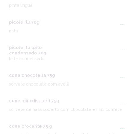
pinta língua
picolé itu 70g
---
nata
picolé itu leite
---
condensado 70g
leite condensado
cone chocotella 75g
---
sorvete chocolate com avelã
cone mini disqueti 75g
---
sorvete de nata coberto com chocolate e mini confete
cone crocante 75 g
---