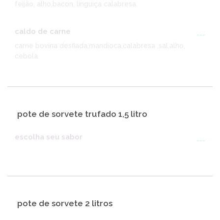
feijão, alho,bacon, linguiça calabresa.
caldo de carne
---
carne bovina desfiada,mandioca,calabresa ,sal,alho,
cebola.
pote de sorvete trufado 1,5 litro
escolha seu sabor
---
pote de sorvete 2 litros