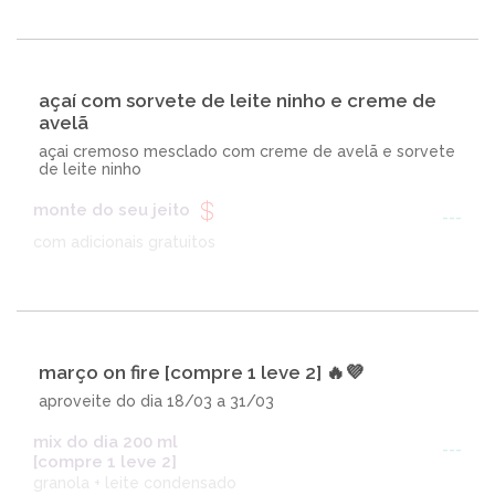
açaí com sorvete de leite ninho e creme de
avelã
açai cremoso mesclado com creme de avelã e sorvete
de leite ninho
monte do seu jeito
---
com adicionais gratuitos
março on fire [compre 1 leve 2] 🔥💜
aproveite do dia 18/03 a 31/03
mix do dia 200 ml
---
[compre 1 leve 2]
granola + leite condensado