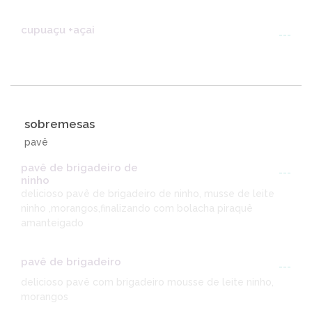
cupuaçu +açai
---
sobremesas
pavê
pavê de brigadeiro de
---
ninho
delicioso pavê de brigadeiro de ninho, musse de leite
ninho ,morangos,finalizando com bolacha piraquê
amanteigado
pavê de brigadeiro
---
delicioso pavê com brigadeiro mousse de leite ninho,
morangos