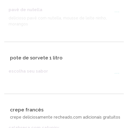
pavê de nutella
---
delicioso pavê com nutella, mousse de leite ninho,
morangos
pote de sorvete 1 litro
escolha seu sabor
---
crepe francês
crepe deliciosamente recheado,com adicionais gratuitos
calabresa com catupiry