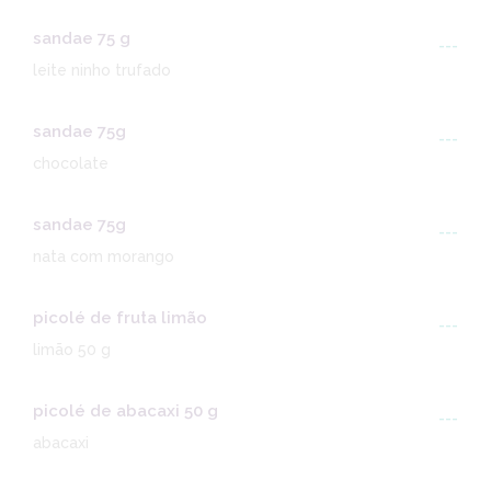
sandae 75 g
---
leite ninho trufado
sandae 75g
---
chocolate
sandae 75g
---
nata com morango
picolé de fruta limão
---
limão 50 g
picolé de abacaxi 50 g
---
abacaxi