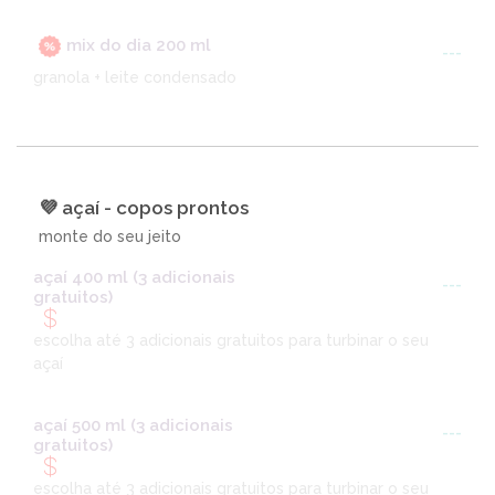
mix do dia 200 ml
---
granola + leite condensado
💜 açaí - copos prontos
monte do seu jeito
açaí 400 ml (3 adicionais
---
gratuitos)
escolha até 3 adicionais gratuitos para turbinar o seu
açaí
açaí 500 ml (3 adicionais
---
gratuitos)
escolha até 3 adicionais gratuitos para turbinar o seu