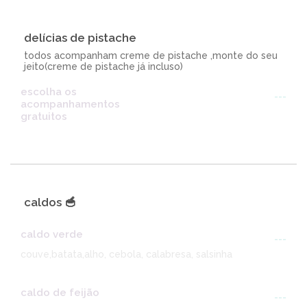
delícias de pistache
todos acompanham creme de pistache ,monte do seu
jeito(creme de pistache já incluso)
escolha os
---
acompanhamentos
gratuitos
caldos 🥣
caldo verde
---
couve,batata,alho, cebola, calabresa, salsinha
caldo de feijão
---