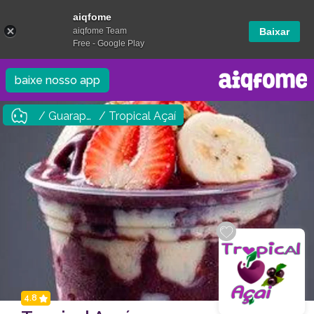
aiqfome
aiqfome Team
Baixar
Free - Google Play
baixe nosso app
/ Guarapuava
/ Tropical Açaí
4.8