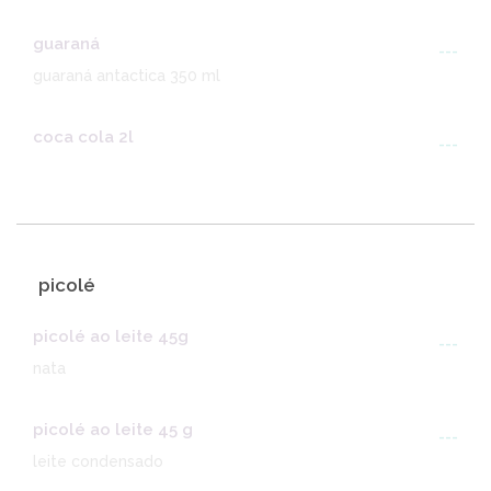
guaraná
---
guaraná antactica 350 ml
coca cola 2l
---
picolé
picolé ao leite 45g
---
nata
picolé ao leite 45 g
---
leite condensado