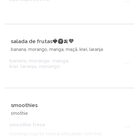
---
salada de frutas🍓🥝🍌💜
banana, morango, manga, maçã, kiwi, laranja
banana, morango, manga,
---
kiwi, laranja, morango
smoothies
smothie
smoothie fresa
---
morango,iogurte natural,adoçando com mel