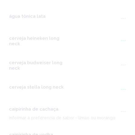
água tônica lata
---
cerveja heineken long
---
neck
cerveja budweiser long
---
neck
cerveja stella long neck
---
caipirinha de cachaça
---
informar a preferencia de sabor - limao ou morango
caipirinha de vodka