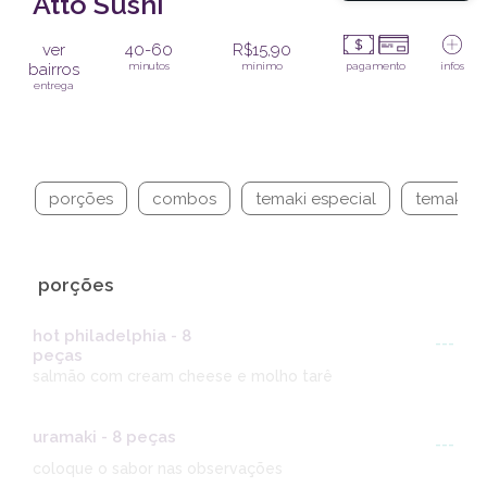
Atto Sushi
ver
40-60
R$15,90
bairros
minutos
mínimo
pagamento
infos
entrega
porções
combos
temaki especial
temaki tr
porções
hot philadelphia - 8
---
peças
salmão com cream cheese e molho tarê
uramaki - 8 peças
---
coloque o sabor nas observações