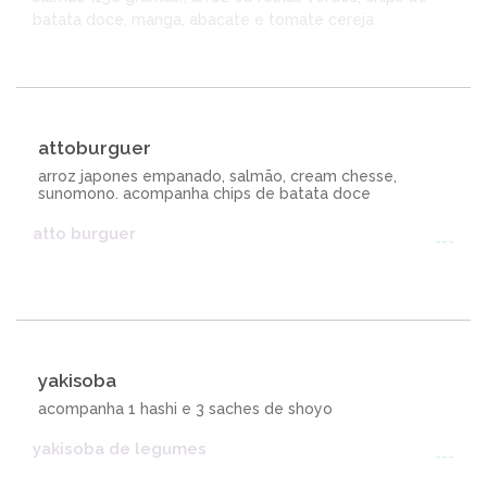
batata doce, manga, abacate e tomate cereja
attoburguer
arroz japones empanado, salmão, cream chesse,
sunomono. acompanha chips de batata doce
atto burguer
---
yakisoba
acompanha 1 hashi e 3 saches de shoyo
yakisoba de legumes
---