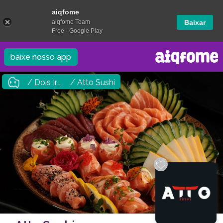
aiqfome
aiqfome Team
Baixar
Free - Google Play
baixe nosso app
/ Dois Irmãos
/ Atto Sushi