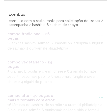
combos
consulte com o restaurante para solicitação de trocas /
acompanha 2 hashis e 6 saches de shoyo
combo tradicional - 26
---
peças
8 lâminas sashimi salmão 8 uramaki philadelphia 6 niguiris
de salmão 4 gunkamaki philadelphia
combo vegetariano - 24
---
peças
5 uramaki brocólis e cream cheese 5 uramaki tomate
seco 5 hossomaki pepino 5 hossomaki funghi e cream
cheese 4 niguiri de pepino
combo atto - 40 peças e
---
mais 2 temakis com arroz
16 lâminas de sashimi de salmão 10 uramaki philadelphia
8 niguiris de salmão 6 gunkamaki philadelphia 2 temaki