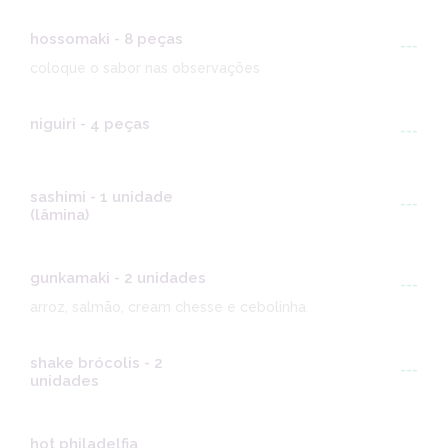
hossomaki - 8 peças
---
coloque o sabor nas observações
niguiri - 4 peças
---
sashimi - 1 unidade
---
(lâmina)
gunkamaki - 2 unidades
---
arroz, salmão, cream chesse e cebolinha
shake brócolis - 2
---
unidades
hot philadelfia