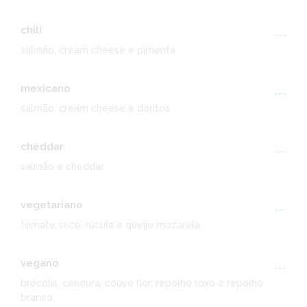
chili
---
salmão, cream cheese e pimenta
mexicano
---
salmão, cream cheese e doritos
cheddar
---
salmão e cheddar
vegetariano
---
tomate seco, rúcula e queijo mozarela
vegano
---
brócolis, cenoura, couve flor, repolho roxo e repolho
branco