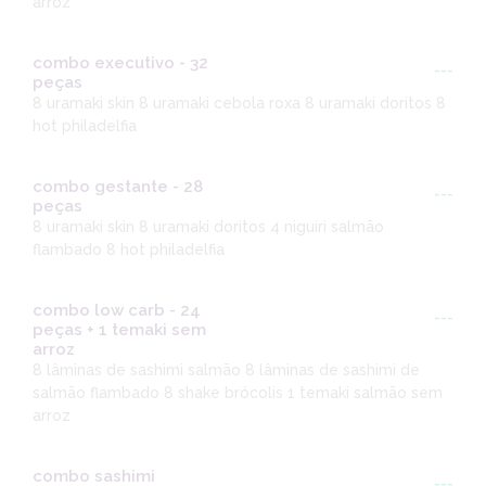
arroz
combo executivo - 32
---
peças
8 uramaki skin 8 uramaki cebola roxa 8 uramaki doritos 8
hot philadelfia
combo gestante - 28
---
peças
8 uramaki skin 8 uramaki doritos 4 niguiri salmão
flambado 8 hot philadelfia
combo low carb - 24
---
peças + 1 temaki sem
arroz
8 lâminas de sashimi salmão 8 lâminas de sashimi de
salmão flambado 8 shake brócolis 1 temaki salmão sem
arroz
combo sashimi
---