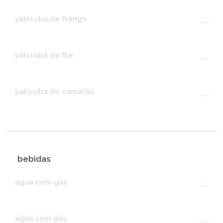
yakisoba de frango
---
yakisoba de filé
---
yakisoba de camarão
---
bebidas
água com gás
---
água sem gás
---