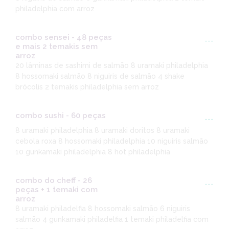
philadelphia com arroz
combo sensei - 48 peças
---
e mais 2 temakis sem
arroz
20 lâminas de sashimi de salmão 8 uramaki philadelphia
8 hossomaki salmão 8 niguiris de salmão 4 shake
brócolis 2 temakis philadelphia sem arroz
combo sushi - 60 peças
---
8 uramaki philadelphia 8 uramaki doritos 8 uramaki
cebola roxa 8 hossomaki philadelphia 10 niguiris salmão
10 gunkamaki philadelphia 8 hot philadelphia
combo do cheff - 26
---
peças + 1 temaki com
arroz
8 uramaki philadelfia 8 hossomaki salmão 6 niguiris
salmão 4 gunkamaki philadelfia 1 temaki philadelfia com