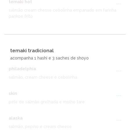
temaki hot
---
salmão cream chesse cebolinha empanado em farinha
pankoe frito
temaki tradicional
acompanha 1 hashi e 3 saches de shoyo
philadelphia
---
salmão, cream cheese e cebolinha
skin
---
pele de salmão grelhada e molho tare
alaska
---
salmão, pepino e cream cheese