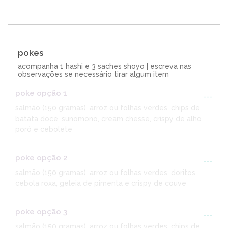
pokes
acompanha 1 hashi e 3 saches shoyo | escreva nas
observações se necessário tirar algum item
poke opção 1
---
salmão (150 gramas), arroz ou folhas verdes, chips de
batata doce, sunomono, cream chesse, crispy de alho
poró e cebolete
poke opção 2
---
salmão (150 gramas), arroz ou folhas verdes, doritos,
cebola roxa, geleia de pimenta e crispy de couve
poke opção 3
---
salmão (150 gramas), arroz ou folhas verdes, chips de