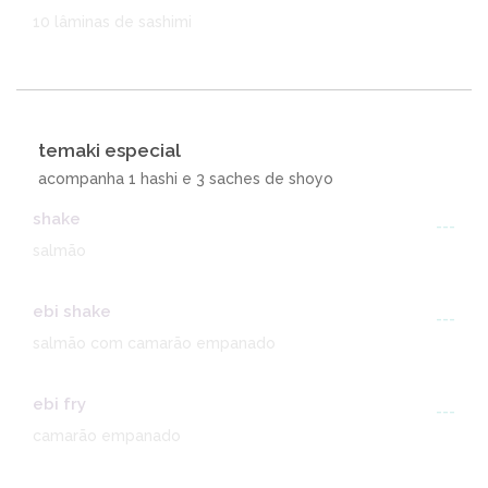
10 lâminas de sashimi
temaki especial
acompanha 1 hashi e 3 saches de shoyo
shake
---
salmão
ebi shake
---
salmão com camarão empanado
ebi fry
---
camarão empanado