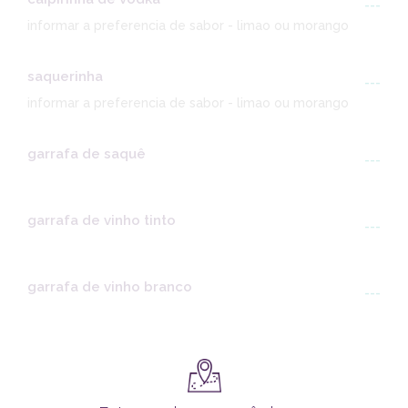
---
informar a preferencia de sabor - limao ou morango
saquerinha
---
informar a preferencia de sabor - limao ou morango
garrafa de saquê
---
garrafa de vinho tinto
---
garrafa de vinho branco
---