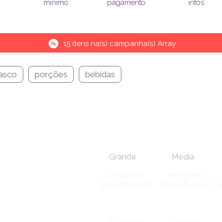
pagamento
infos
mínimo
15 itens na(s) campanha(s) Array
rasco
porções
bebidas
Grande
Média
de R$ 81,00
de R$ 60,00
por
por
R$ 56,70
R$ 42,00