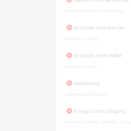
bacon, barbecue e mussarela
brócolis com bacon
brócolis e bacon
brócolis com milho
brócolis e milho
calabresa
calabresa e mussarela
frango com catupiry
mussarela, frango desfiado, catup