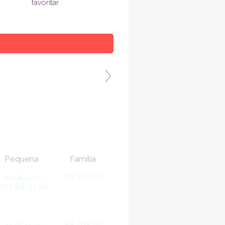
favoritar
Pequena
Família
R$ 108,00
de R$ 48,00
por
R$ 33,60
R$ 108,00