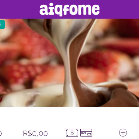
h
0
R$0,00