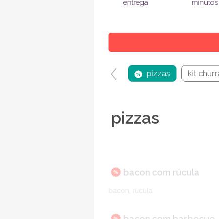
entrega
minutos
pizzas
kit chur
pizzas
bacon com rúcula
bacon, rúcula
bacon com barbecue