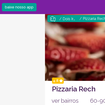
baixe nosso app
/ Pizzaria Rec
/ Dois Irmãos
4.8
Pizzaria Rech
ver bairros
60-9