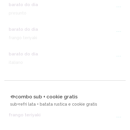
barato do dia
---
presunto
barato do dia
---
frango teriyaki
barato do dia
---
italiano
🥙combo sub + cookie gratis
sub+refri lata + batata rustica e cookie gratis
frango teriyaki
---