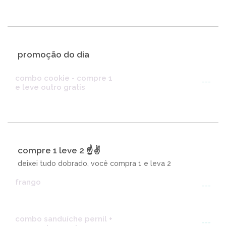
promoção do dia
combo cookie - compre 1
---
e leve outro gratis
compre 1 leve 2 ☝️✌️
deixei tudo dobrado, você compra 1 e leva 2
frango
---
combo sanduíche pernil +
---