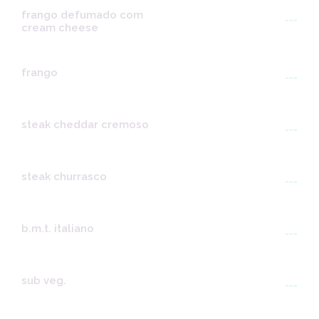
frango defumado com
---
cream cheese
frango
---
steak cheddar cremoso
---
steak churrasco
---
b.m.t. italiano
---
sub veg.
---