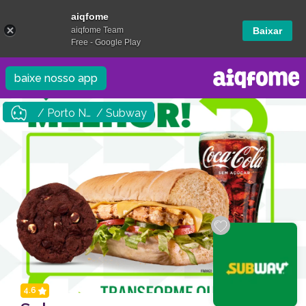
aiqfome
aiqfome Team
Baixar
Free - Google Play
baixe nosso app
/ Porto Nacional
/ Subway
4.6