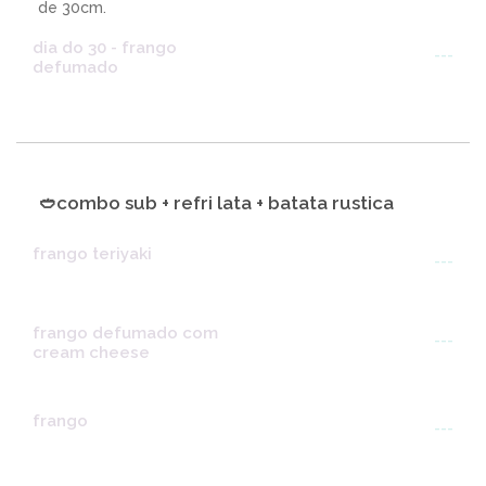
de 30cm.
dia do 30 - frango
---
defumado
🥙combo sub + refri lata + batata rustica
frango teriyaki
---
frango defumado com
---
cream cheese
frango
---