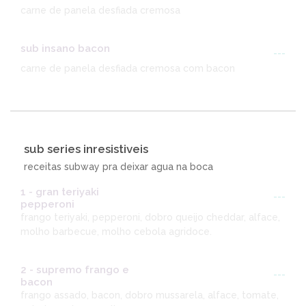
carne de panela desfiada cremosa
sub insano bacon
---
carne de panela desfiada cremosa com bacon
sub series inresistiveis
receitas subway pra deixar agua na boca
1 - gran teriyaki
---
pepperoni
frango teriyaki, pepperoni, dobro queijo cheddar, alface,
molho barbecue, molho cebola agridoce.
2 - supremo frango e
---
bacon
frango assado, bacon, dobro mussarela, alface, tomate,