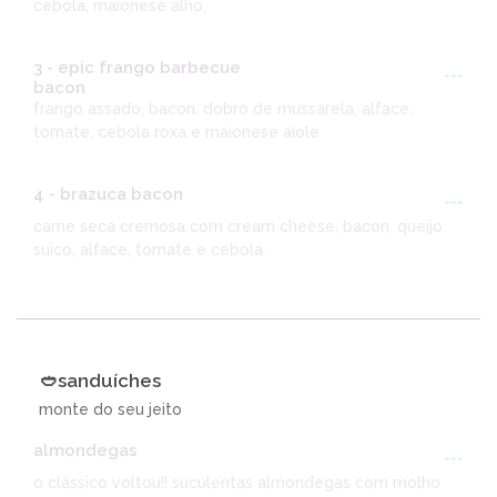
cebola, maionese alho.
3 - epic frango barbecue
---
bacon
frango assado, bacon, dobro de mussarela, alface,
tomate, cebola roxa e maionese aiole
4 - brazuca bacon
---
carne seca cremosa com cream cheese, bacon, queijo
suico, alface, tomate e cebola.
🥙sanduíches
monte do seu jeito
almondegas
---
o clássico voltou!! suculentas almondegas com molho