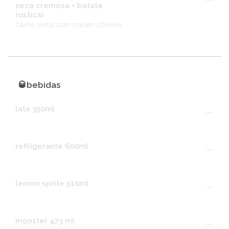
---
seca cremosa + batata
rustica)
carne seca com cream cheese
🥃bebidas
lata 350ml
---
refrigerante 600ml
---
lemon sprite 510ml
---
monster 473 ml
---