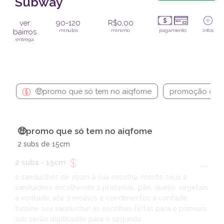
Subway
ver
90-120
R$0,00
bairros
minutos
mínimo
pagamento
infos
entrega
🤑promo que só tem no aiqfome
promoção do d
🤑promo que só tem no aiqfome
2 subs de 15cm
2 subs - 15cm
---
2 sanduíches de 15cm à sua escolha. monte seus 2
sanduíches escolhendo 2 proteínas, pão, queijo, vegetais
à vontade, até 3 molhos e condimentos à vontade.
turbine seu sanduíche! as escolhas feitas para o primeiro
sub serão duplicadas para o segundo