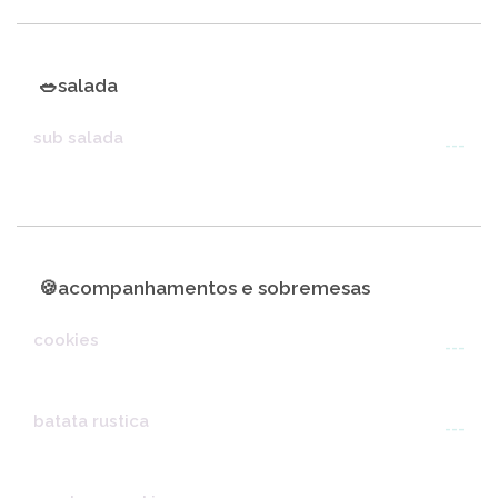
🥗salada
sub salada
---
🍪acompanhamentos e sobremesas
cookies
---
batata rustica
---