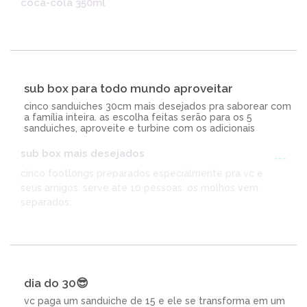
coca-cola 350ml
sub box para todo mundo aproveitar
cinco sanduiches 30cm mais desejados pra saborear com
a família inteira. as escolha feitas serão para os 5
sanduiches, aproveite e turbine com os adicionais
sub box mais desejados
---
cinco footlongs preparados especialmente pra vc e
seus amigos. serve ate 10 pessoas. os molhos vem
separados.
dia do 30😎
vc paga um sanduiche de 15 e ele se transforma em um