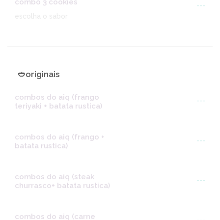
combo 3 cookies
---
escolha o sabor
🥙originais
combos do aiq (frango
---
teriyaki + batata rustica)
combos do aiq (frango +
---
batata rustica)
combos do aiq (steak
---
churrasco+ batata rustica)
combos do aiq (carne