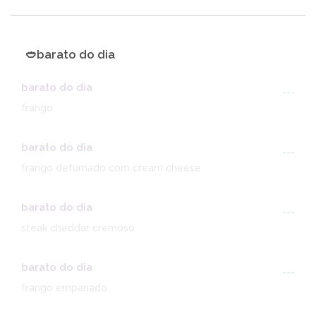
🥙barato do dia
barato do dia
---
frango
barato do dia
---
frango defumado com cream cheese
barato do dia
---
steak cheddar cremoso
barato do dia
---
frango empanado