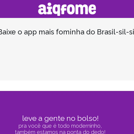
Ainda não tem o aiqfome no seu celular?
Baixe o app mais fominha do Brasil-sil-si
leve a gente no bolso!
pra você que é todo moderninho,
também estamos na ponta do dedo!