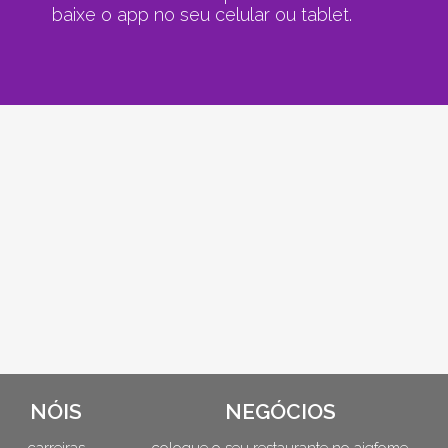
baixe o app no seu celular ou tablet.
NÓIS
NEGÓCIOS