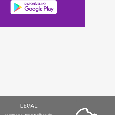
aiqfome
LEGAL